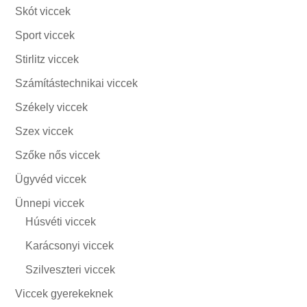
Skót viccek
Sport viccek
Stirlitz viccek
Számítástechnikai viccek
Székely viccek
Szex viccek
Szőke nős viccek
Ügyvéd viccek
Ünnepi viccek
Húsvéti viccek
Karácsonyi viccek
Szilveszteri viccek
Viccek gyerekeknek