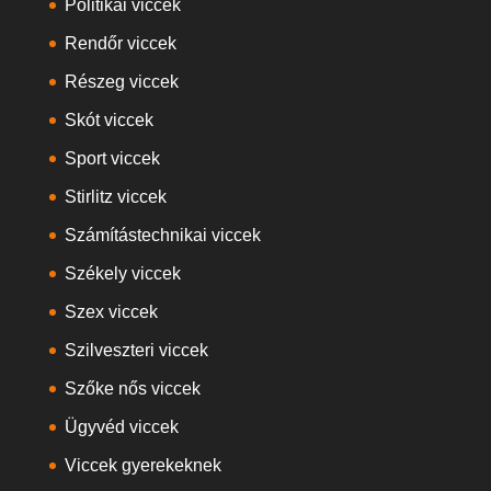
Politikai viccek
Rendőr viccek
Részeg viccek
Skót viccek
Sport viccek
Stirlitz viccek
Számítástechnikai viccek
Székely viccek
Szex viccek
Szilveszteri viccek
Szőke nős viccek
Ügyvéd viccek
Viccek gyerekeknek