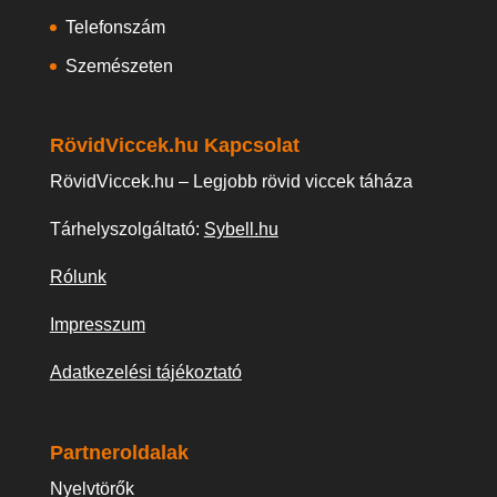
Telefonszám
Szemészeten
RövidViccek.hu Kapcsolat
RövidViccek.hu – Legjobb rövid viccek táháza
Tárhelyszolgáltató:
Sybell.hu
Rólunk
Impresszum
Adatkezelési tájékoztató
Partneroldalak
Nyelvtörők