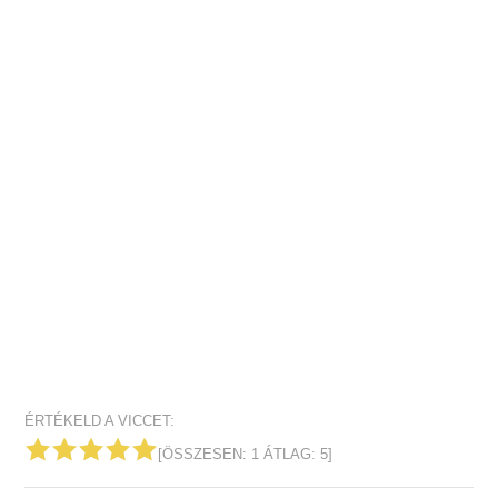
ÉRTÉKELD A VICCET:
[ÖSSZESEN:
1
ÁTLAG:
5
]