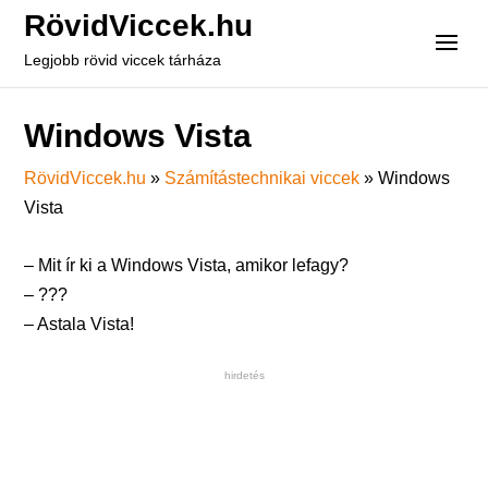
RövidViccek.hu
Legjobb rövid viccek tárháza
Windows Vista
RövidViccek.hu
»
Számítástechnikai viccek
»
Windows
Vista
– Mit ír ki a Windows Vista, amikor lefagy?
– ???
– Astala Vista!
hirdetés