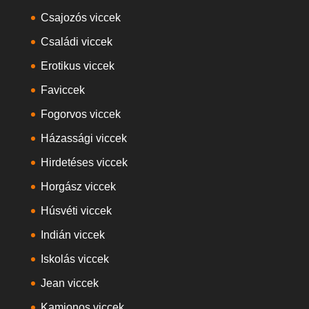
Csajozós viccek
Családi viccek
Erotikus viccek
Faviccek
Fogorvos viccek
Házassági viccek
Hirdetéses viccek
Horgász viccek
Húsvéti viccek
Indián viccek
Iskolás viccek
Jean viccek
Kamionos viccek