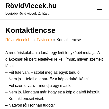
RövidViccek.hu
Legjobb rövid viccek tárháza
Kontaktlencse
RövidViccek.hu
»
Faviccek
»
Kontaktlencse
A rendőriskolában a tanár egy férfi fényképét mutatja. A
diákoknak fél perc elteltével le kell írniuk, milyen személt
láttak.
– Fél füle van. – szólal meg az egyik tanuló.
– Nem jó. – feleli a tanár- Ez a kép oldalról készült.
– Fél szeme van. – mondja egy másik.
– Nem jó. Mondtam már, hogy ez a kép oldalról készült.
– Kontaktlencsét visel.
– Nagyon jó! Honnan tudod?