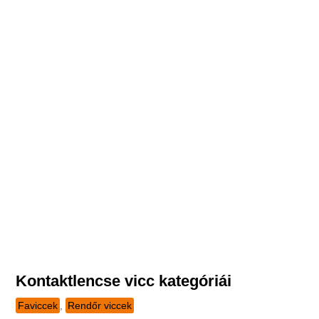
Kontaktlencse vicc kategóriái
Faviccek
,
Rendőr viccek