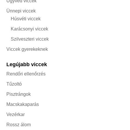
Ügyvéd viccek
Ünnepi viccek
Húsvéti viccek
Karácsonyi viccek
Szilveszteri viccek
Viccek gyerekeknek
Legújabb viccek
Rendőri ellenőrzés
Tűzoltó
Pisztrángok
Macskakaparás
Vezérkar
Rossz álom