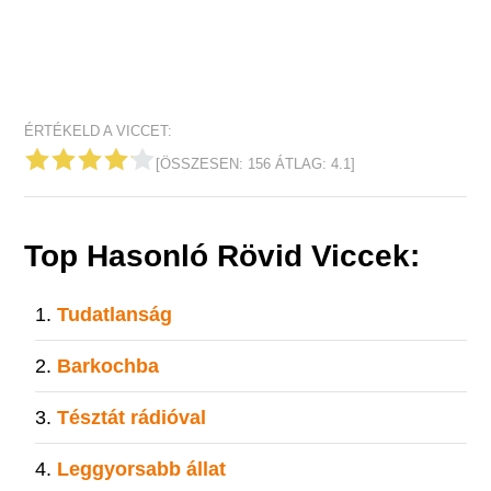
ÉRTÉKELD A VICCET:
[ÖSSZESEN:
156
ÁTLAG:
4.1
]
Top Hasonló Rövid Viccek:
Tudatlanság
Barkochba
Tésztát rádióval
Leggyorsabb állat