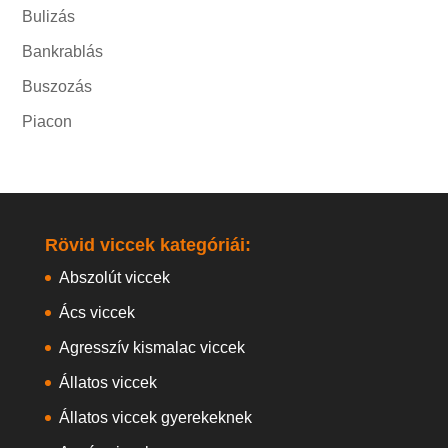
Bulizás
Bankrablás
Buszozás
Piacon
Rövid viccek kategóriái:
Abszolút viccek
Ács viccek
Agresszív kismalac viccek
Állatos viccek
Állatos viccek gyerekeknek