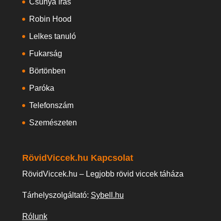
Csúnya írás
Robin Hood
Lelkes tanuló
Fukarság
Börtönben
Paróka
Telefonszám
Szemészeten
RövidViccek.hu Kapcsolat
RövidViccek.hu – Legjobb rövid viccek táháza
Tárhelyszolgáltató:
Sybell.hu
Rólunk