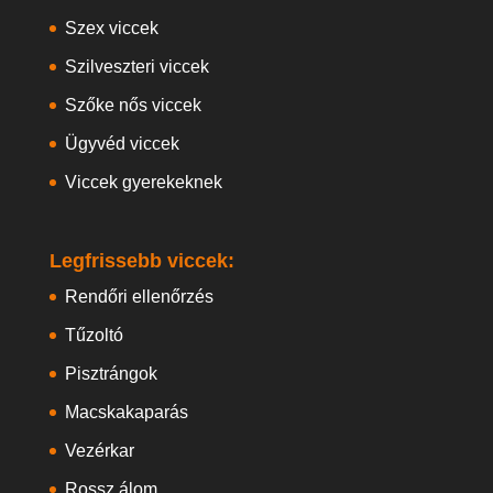
Szex viccek
Szilveszteri viccek
Szőke nős viccek
Ügyvéd viccek
Viccek gyerekeknek
Legfrissebb viccek:
Rendőri ellenőrzés
Tűzoltó
Pisztrángok
Macskakaparás
Vezérkar
Rossz álom