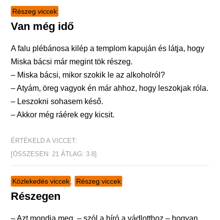
Részeg viccek
Van még idő
A falu plébánosa kilép a templom kapuján és látja, hogy
Miska bácsi már megint tök részeg.
– Miska bácsi, mikor szokik le az alkoholról?
– Atyám, öreg vagyok én már ahhoz, hogy leszokjak róla.
– Leszokni sohasem késő.
– Akkor még ráérek egy kicsit.
ÉRTÉKELD A VICCET:
[ÖSSZESEN:
21
ÁTLAG:
3.8
]
Közlekedés viccek
,
Részeg viccek
Részegen
– Azt mondja meg, – szól a bíró a vádlotthoz – hogyan