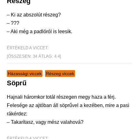
Részeg
– Ki az abszolút részeg?
– ???
– Aki még a padlóról is leesik.
ÉRTÉKELD A VICCET:
[ÖSSZESEN:
34
ÁTLAG:
4.4
]
Házassági viccek
,
Részeg viccek
Söprű
Hajnali háromkor totál részegen megy haza a férj.
Felesége az ajtóban áll söprűvel a kezében, mire a pasi
rákérdez:
– Takarítasz, vagy mész valahová?
ÉRTÉKELD A VICCET: