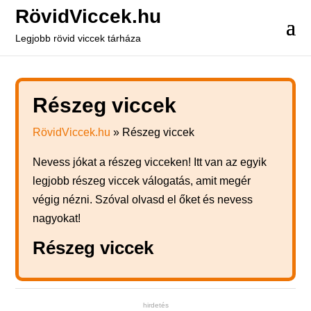
RövidViccek.hu
Legjobb rövid viccek tárháza
Részeg viccek
RövidViccek.hu
»
Részeg viccek
Nevess jókat a részeg vicceken! Itt van az egyik
legjobb részeg viccek válogatás, amit megér
végig nézni. Szóval olvasd el őket és nevess
nagyokat!
Részeg viccek
hirdetés