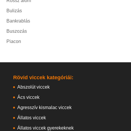
Rossz álom
Bulizás
Bankrablás
Buszozás
Piacon
Rövid viccek kategóriái:
Abszolút viccek
Ács viccek
Agresszív kismalac viccek
Állatos viccek
Állatos viccek gyerekeknek