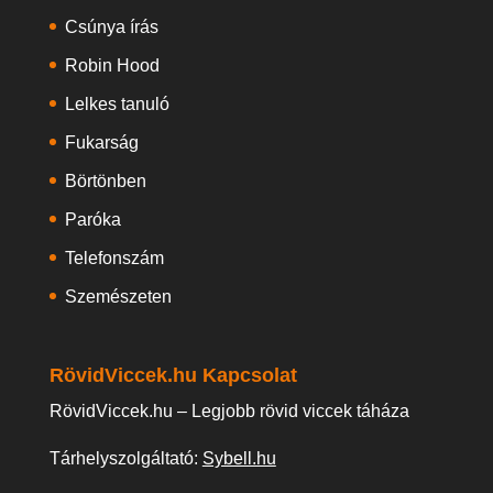
Csúnya írás
Robin Hood
Lelkes tanuló
Fukarság
Börtönben
Paróka
Telefonszám
Szemészeten
RövidViccek.hu Kapcsolat
RövidViccek.hu – Legjobb rövid viccek táháza
Tárhelyszolgáltató:
Sybell.hu