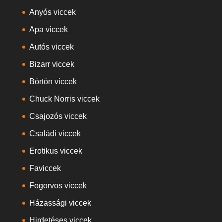
Anyós viccek
Apa viccek
Autós viccek
Bizarr viccek
Börtön viccek
Chuck Norris viccek
Csajozós viccek
Családi viccek
Erotikus viccek
Faviccek
Fogorvos viccek
Házassági viccek
Hirdetéses viccek