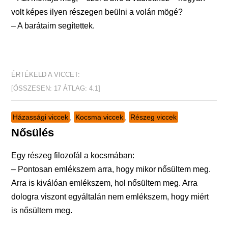
volt képes ilyen részegen beülni a volán mögé?
– A barátaim segítettek.
ÉRTÉKELD A VICCET:
[ÖSSZESEN:
17
ÁTLAG:
4.1
]
Házassági viccek
,
Kocsma viccek
,
Részeg viccek
Nősülés
Egy részeg filozofál a kocsmában:
– Pontosan emlékszem arra, hogy mikor nősültem meg.
Arra is kiválóan emlékszem, hol nősültem meg. Arra
dologra viszont egyáltalán nem emlékszem, hogy miért
is nősültem meg.