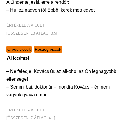
A tündér teljesíti, erre a rendőr:
– Hú, ez nagyon jó! Ebből kérek még egyet!
ÉRTÉKELD A VICCET:
[ÖSSZESEN:
13
ÁTLAG:
3.5
]
Orvos viccek
,
Részeg viccek
Alkohol
– Ne feledje, Kovács úr, az alkohol az Ön legnagyobb
ellensége!
– Semmi baj, doktor úr – mondja Kovács – én nem
vagyok gyáva ember.
ÉRTÉKELD A VICCET:
[ÖSSZESEN:
7
ÁTLAG:
4.1
]