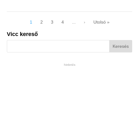
1
2
3
4
...
›
Utolsó »
Vicc kereső
hirdetés