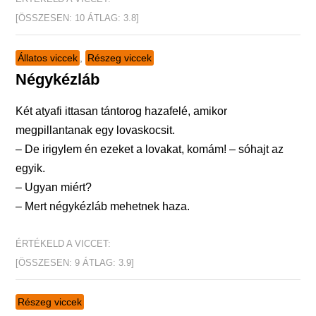
[ÖSSZESEN:
10
ÁTLAG:
3.8
]
Állatos viccek
,
Részeg viccek
Négykézláb
Két atyafi ittasan tántorog hazafelé, amikor
megpillantanak egy lovaskocsit.
– De irigylem én ezeket a lovakat, komám! – sóhajt az
egyik.
– Ugyan miért?
– Mert négykézláb mehetnek haza.
ÉRTÉKELD A VICCET:
[ÖSSZESEN:
9
ÁTLAG:
3.9
]
Részeg viccek