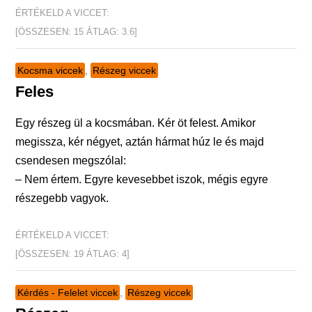
ÉRTÉKELD A VICCET:
[ÖSSZESEN:
15
ÁTLAG:
3.6
]
Kocsma viccek
,
Részeg viccek
Feles
Egy részeg ül a kocsmában. Kér öt felest. Amikor
megissza, kér négyet, aztán hármat húz le és majd
csendesen megszólal:
– Nem értem. Egyre kevesebbet iszok, mégis egyre
részegebb vagyok.
ÉRTÉKELD A VICCET:
[ÖSSZESEN:
19
ÁTLAG:
4
]
Kérdés - Felelet viccek
,
Részeg viccek