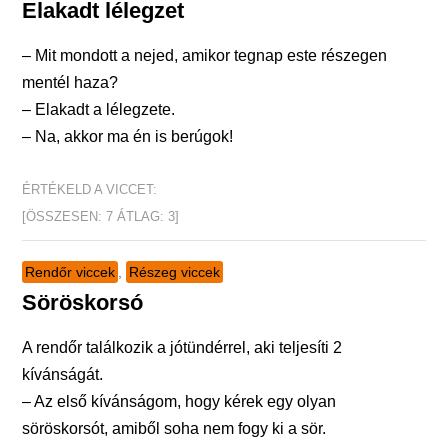
Elakadt lélegzet
– Mit mondott a nejed, amikor tegnap este részegen
mentél haza?
– Elakadt a lélegzete.
– Na, akkor ma én is berúgok!
ÉRTÉKELD A VICCET:
[ÖSSZESEN:
7
ÁTLAG:
3
]
Rendőr viccek
,
Részeg viccek
Söröskorsó
A rendőr találkozik a jótündérrel, aki teljesíti 2
kívánságát.
– Az első kívánságom, hogy kérek egy olyan
söröskorsót, amiből soha nem fogy ki a sör.