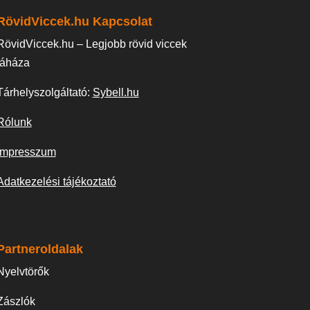
RövidViccek.hu Kapcsolat
RövidViccek.hu – Legjobb rövid viccek
táháza
Tárhelyszolgáltató:
Sybell.hu
Rólunk
Impresszum
Adatkezelési tájékoztató
Partneroldalak
Nyelvtörők
Zászlók