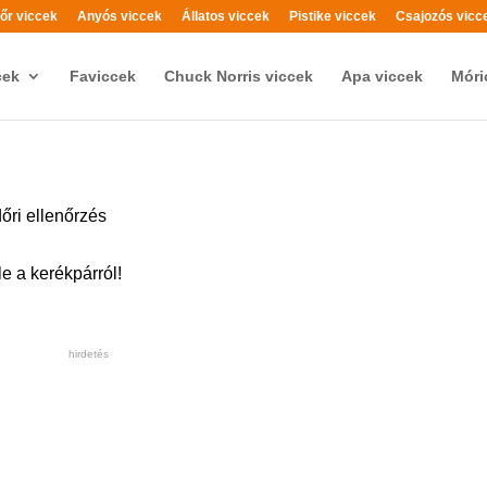
őr viccek
Anyós viccek
Állatos viccek
Pistike viccek
Csajozós vicc
cek
Faviccek
Chuck Norris viccek
Apa viccek
Móri
őri ellenőrzés
e a kerékpárról!
hirdetés