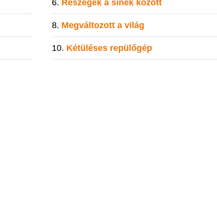
Részegek a sínek között
Megváltozott a világ
Kétüléses repülőgép