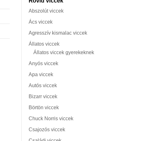
Rövid viccek
Abszolút viccek
Ács viccek
Agresszív kismalac viccek
Állatos viccek
Állatos viccek gyerekeknek
Anyós viccek
Apa viccek
Autós viccek
Bizarr viccek
Börtön viccek
Chuck Norris viccek
Csajozós viccek
Családi viccek