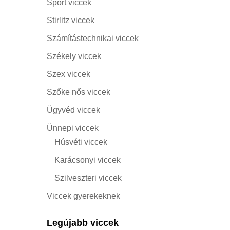
Sport viccek
Stirlitz viccek
Számítástechnikai viccek
Székely viccek
Szex viccek
Szőke nős viccek
Ügyvéd viccek
Ünnepi viccek
Húsvéti viccek
Karácsonyi viccek
Szilveszteri viccek
Viccek gyerekeknek
Legújabb viccek