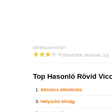
ÉRTÉKELD A VICCET:
[ÖSSZESEN:
709
ÁTLAG:
3.2
]
Top Hasonló Rövid Vic
Abroncs ellenőrzés
Helyszíni bírság