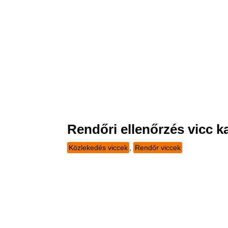
Rendőri ellenőrzés vicc k
Közlekedés viccek
,
Rendőr viccek