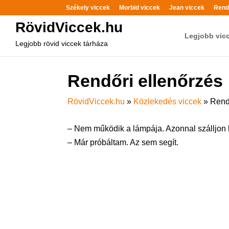
Székely viccek
Morbid viccek
Jean viccek
Rend
RövidViccek.hu
Legjobb vic
Legjobb rövid viccek tárháza
Rendőri ellenőrzés
RövidViccek.hu
»
Közlekedés viccek
»
Rend
– Nem működik a lámpája. Azonnal szálljon l
– Már próbáltam. Az sem segít.