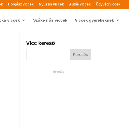
ek
Horgász viccek
Nyuszis viccek
Autós viccek
Ügyvéd viccek
cka viccek
Szőke nős viccek
Viccek gyerekeknek
Vicc kereső
hirdetés