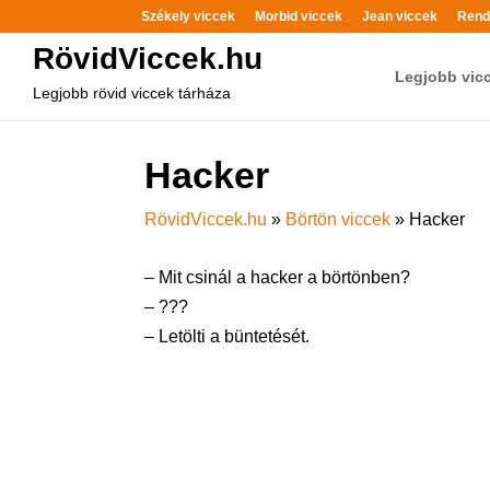
Székely viccek
Morbid viccek
Jean viccek
Rend
RövidViccek.hu
Legjobb vic
Legjobb rövid viccek tárháza
Hacker
RövidViccek.hu
»
Börtön viccek
»
Hacker
– Mit csinál a hacker a börtönben?
– ???
– Letölti a büntetését.