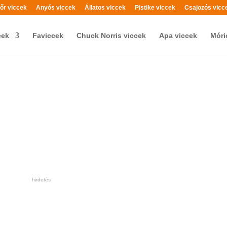
őr viccek
Anyós viccek
Állatos viccek
Pistike viccek
Csajozós vicc
cek
Faviccek
Chuck Norris viccek
Apa viccek
Móri
hirdetés