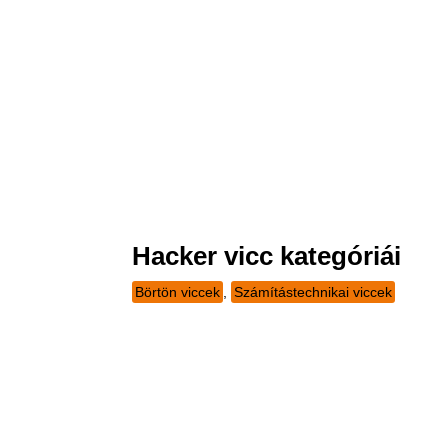
Hacker vicc kategóriái
Börtön viccek
,
Számítástechnikai viccek