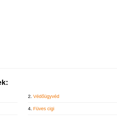
ek:
Védőügyvéd
Füves cigi