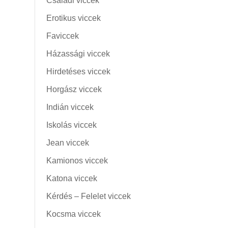
Családi viccek
Erotikus viccek
Faviccek
Házassági viccek
Hirdetéses viccek
Horgász viccek
Indián viccek
Iskolás viccek
Jean viccek
Kamionos viccek
Katona viccek
Kérdés – Felelet viccek
Kocsma viccek