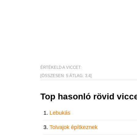
ÉRTÉKELD A VICCET:
[ÖSSZESEN:
5
ÁTLAG:
3.4
]
Top hasonló rövid vicc
Lebukás
Tolvajok építkeznek