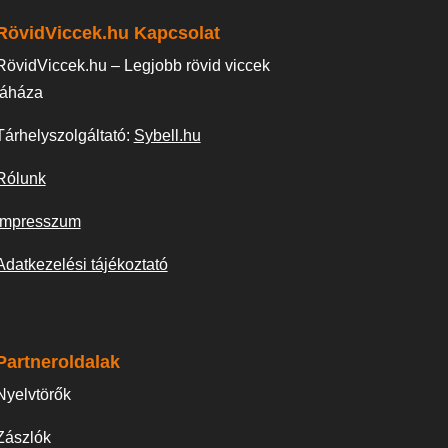
RövidViccek.hu Kapcsolat
RövidViccek.hu – Legjobb rövid viccek
táháza
Tárhelyszolgáltató:
Sybell.hu
Rólunk
Impresszum
Adatkezelési tájékoztató
Partneroldalak
Nyelvtörők
Zászlók