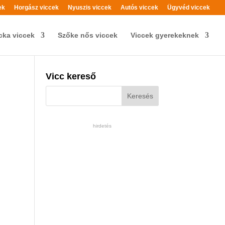
ek
Horgász viccek
Nyuszis viccek
Autós viccek
Ügyvéd viccek
cka viccek
Szőke nős viccek
Viccek gyerekeknek
Vicc kereső
hirdetés