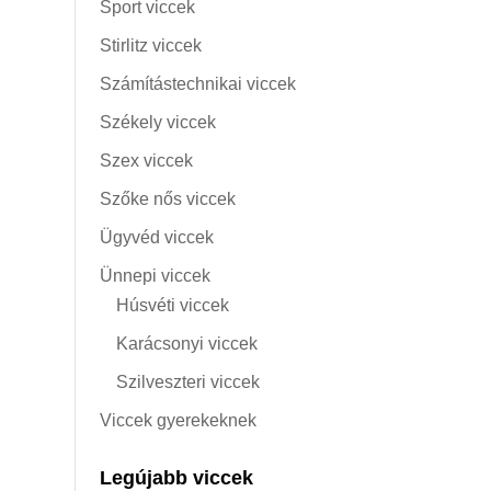
Sport viccek
Stirlitz viccek
Számítástechnikai viccek
Székely viccek
Szex viccek
Szőke nős viccek
Ügyvéd viccek
Ünnepi viccek
Húsvéti viccek
Karácsonyi viccek
Szilveszteri viccek
Viccek gyerekeknek
Legújabb viccek