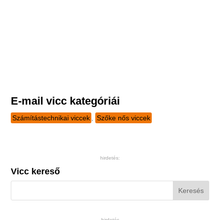
E-mail vicc kategóriái
Számítástechnikai viccek
,
Szőke nős viccek
hirdetés:
Vicc kereső
hirdetés