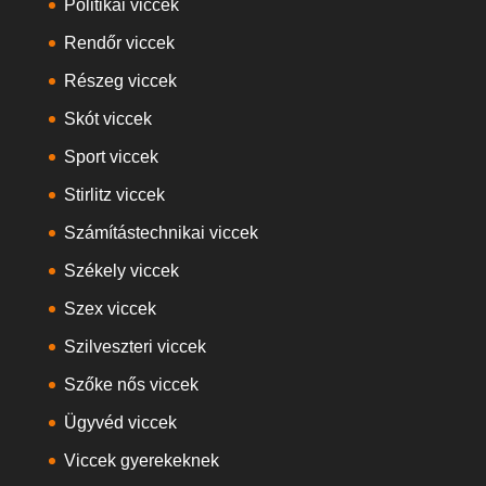
Politikai viccek
Rendőr viccek
Részeg viccek
Skót viccek
Sport viccek
Stirlitz viccek
Számítástechnikai viccek
Székely viccek
Szex viccek
Szilveszteri viccek
Szőke nős viccek
Ügyvéd viccek
Viccek gyerekeknek