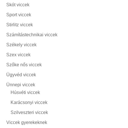
Skót viccek
Sport viccek
Stirlitz viccek
Számítástechnikai viccek
Székely viccek
Szex viccek
Szőke nős viccek
Ügyvéd viccek
Ünnepi viccek
Húsvéti viccek
Karácsonyi viccek
Szilveszteri viccek
Viccek gyerekeknek