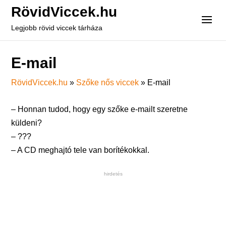
RövidViccek.hu
Legjobb rövid viccek tárháza
E-mail
RövidViccek.hu
»
Szőke nős viccek
»
E-mail
– Honnan tudod, hogy egy szőke e-mailt szeretne
küldeni?
– ???
– A CD meghajtó tele van borítékokkal.
hirdetés