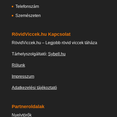
Telefonszám
Szemészeten
RövidViccek.hu Kapcsolat
RövidViccek.hu – Legjobb rövid viccek táháza
Tárhelyszolgáltató:
Sybell.hu
Rólunk
Impresszum
Adatkezelési tájékoztató
Partneroldalak
Nyelvtörők