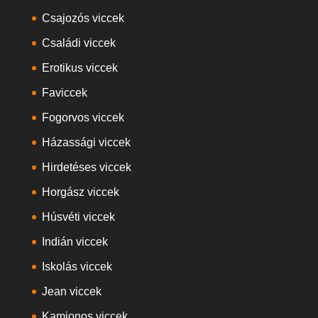
Csajozós viccek
Családi viccek
Erotikus viccek
Faviccek
Fogorvos viccek
Házassági viccek
Hirdetéses viccek
Horgász viccek
Húsvéti viccek
Indián viccek
Iskolás viccek
Jean viccek
Kamionos viccek