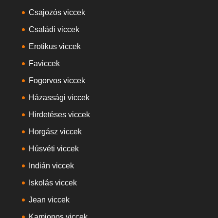
Csajozós viccek
Családi viccek
Erotikus viccek
Faviccek
Fogorvos viccek
Házassági viccek
Hirdetéses viccek
Horgász viccek
Húsvéti viccek
Indián viccek
Iskolás viccek
Jean viccek
Kamionos viccek