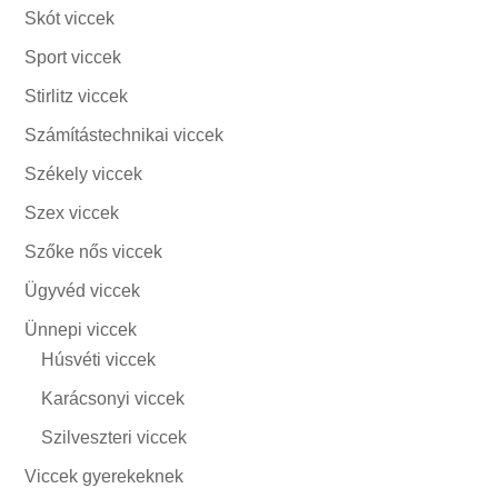
Skót viccek
Sport viccek
Stirlitz viccek
Számítástechnikai viccek
Székely viccek
Szex viccek
Szőke nős viccek
Ügyvéd viccek
Ünnepi viccek
Húsvéti viccek
Karácsonyi viccek
Szilveszteri viccek
Viccek gyerekeknek