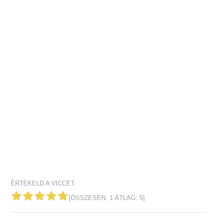
ÉRTÉKELD A VICCET:
[ÖSSZESEN:
1
ÁTLAG:
5
]