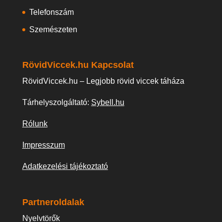
Telefonszám
Szemészeten
RövidViccek.hu Kapcsolat
RövidViccek.hu – Legjobb rövid viccek táháza
Tárhelyszolgáltató:
Sybell.hu
Rólunk
Impresszum
Adatkezelési tájékoztató
Partneroldalak
Nyelvtörők