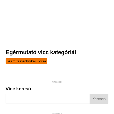
Egérmutató vicc kategóriái
Számítástechnikai viccek
hirdetés:
Vicc kereső
hirdetés