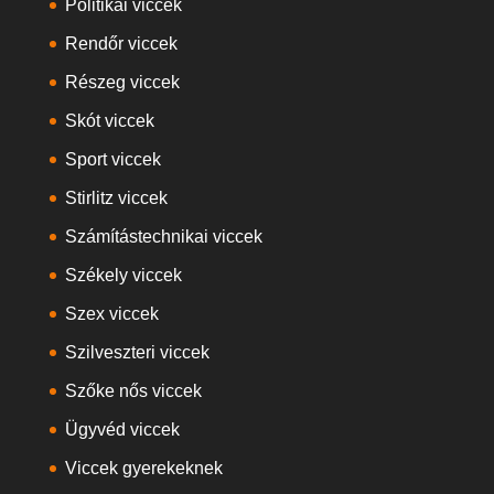
Politikai viccek
Rendőr viccek
Részeg viccek
Skót viccek
Sport viccek
Stirlitz viccek
Számítástechnikai viccek
Székely viccek
Szex viccek
Szilveszteri viccek
Szőke nős viccek
Ügyvéd viccek
Viccek gyerekeknek