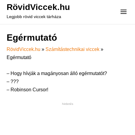
RövidViccek.hu
Legjobb rövid viccek tárháza
Egérmutató
RövidViccek.hu
»
Számítástechnikai viccek
»
Egérmutató
– Hogy hívják a magányosan álló egérmutatót?
– ???
– Robinson Cursor!
hirdetés