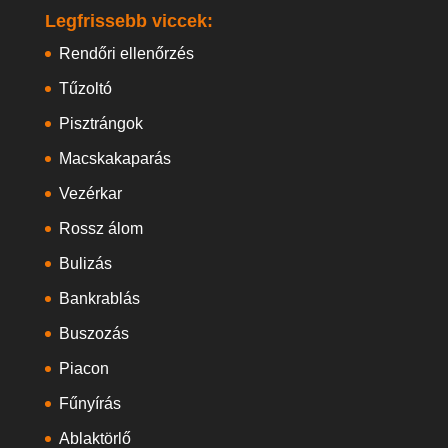
Legfrissebb viccek:
Rendőri ellenőrzés
Tűzoltó
Pisztrángok
Macskakaparás
Vezérkar
Rossz álom
Bulizás
Bankrablás
Buszozás
Piacon
Fűnyírás
Ablaktörlő