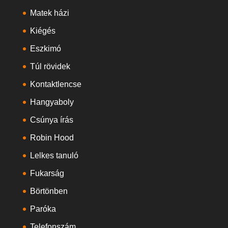
Matek házi
Kiégés
Eszkimó
Túl rövidek
Kontaktlencse
Hangyaboly
Csúnya írás
Robin Hood
Lelkes tanuló
Fukarság
Börtönben
Paróka
Telefonszám