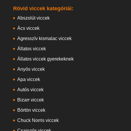
Rövid viccek kategóriái:
Abszolút viccek
Ács viccek
Agresszív kismalac viccek
Állatos viccek
Állatos viccek gyerekeknek
Anyós viccek
Apa viccek
Autós viccek
Bizarr viccek
Börtön viccek
Chuck Norris viccek
Csajozós viccek