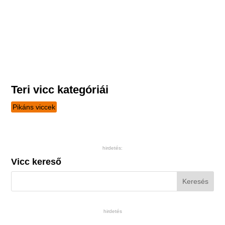
Teri vicc kategóriái
Pikáns viccek
hirdetés:
Vicc kereső
hirdetés