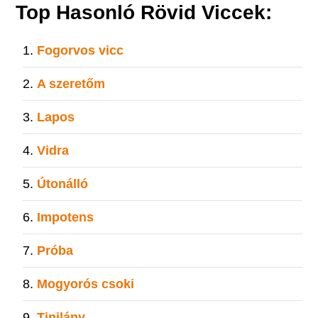
Top Hasonló Rövid Viccek:
Fogorvos vicc
A szeretőm
Lapos
Vidra
Útonálló
Impotens
Próba
Mogyorós csoki
Tinilány