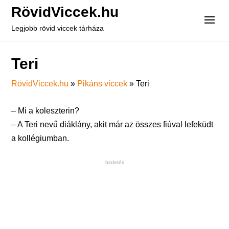
RövidViccek.hu
Legjobb rövid viccek tárháza
Teri
RövidViccek.hu
»
Pikáns viccek
»
Teri
– Mi a koleszterin?
– A Teri nevű diáklány, akit már az összes fiúval lefeküdt
a kollégiumban.
hirdetés