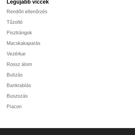
Legújabb viccek
Rendőri ellenőrzés
Tűzoltó
Pisztrángok
Macskakaparás
Vezérkar
Rossz álom
Bulizás
Bankrablás
Buszozás
Piacon