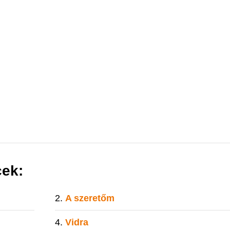
cek:
A szeretőm
Vidra