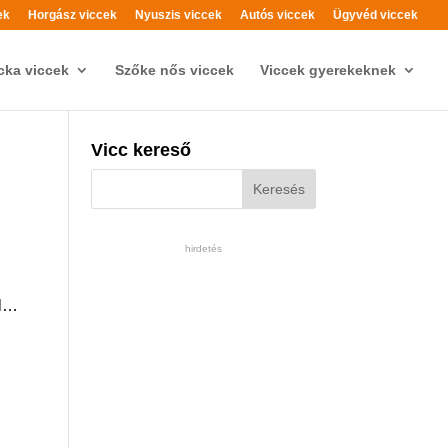
ek
Horgász viccek
Nyuszis viccek
Autós viccek
Ügyvéd viccek
cka viccek
Szőke nős viccek
Viccek gyerekeknek
Vicc kereső
hirdetés
él…