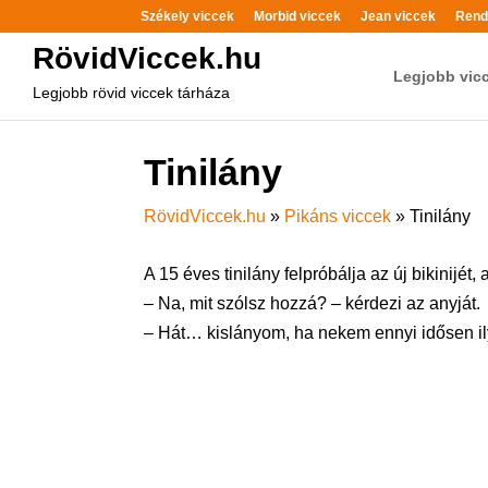
Székely viccek
Morbid viccek
Jean viccek
Rend
RövidViccek.hu
Legjobb vic
Legjobb rövid viccek tárháza
Tinilány
RövidViccek.hu
»
Pikáns viccek
»
Tinilány
A 15 éves tinilány felpróbálja az új bikinijét,
– Na, mit szólsz hozzá? – kérdezi az anyját.
– Hát… kislányom, ha nekem ennyi idősen ily