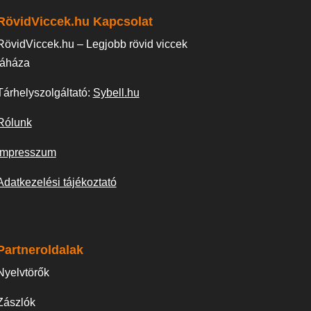
RövidViccek.hu Kapcsolat
RövidViccek.hu – Legjobb rövid viccek
táháza
Tárhelyszolgáltató:
Sybell.hu
Rólunk
Impresszum
Adatkezelési tájékoztató
Partneroldalak
Nyelvtörők
Zászlók