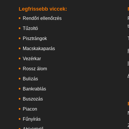
Legfrissebb viccek:
Rendőri ellenőrzés
Tűzoltó
Pisztrángok
Macskakaparás
Vezérkar
Rossz álom
Bulizás
Bankrablás
Buszozás
Piacon
Fűnyírás