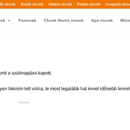
őr viccek
Anyós viccek
Állatos viccek
Pistike viccek
Csajozós vicc
cek
Faviccek
Chuck Norris viccek
Apa viccek
Móri
 amit a szülinapjára kapott.
en bikinim lett volna, te most legalább hat évvel idősebb lenn
hirdetés