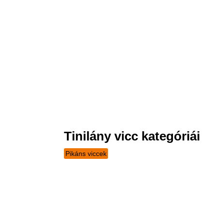
Tinilány vicc kategóriái
Pikáns viccek