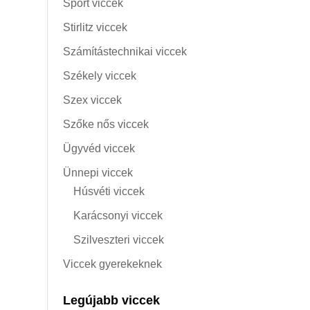
Sport viccek
Stirlitz viccek
Számítástechnikai viccek
Székely viccek
Szex viccek
Szőke nős viccek
Ügyvéd viccek
Ünnepi viccek
Húsvéti viccek
Karácsonyi viccek
Szilveszteri viccek
Viccek gyerekeknek
Legújabb viccek