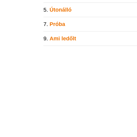
Útonálló
Próba
Ami ledőlt