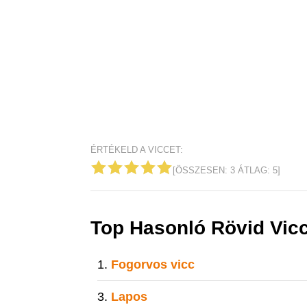
ÉRTÉKELD A VICCET:
[ÖSSZESEN:
3
ÁTLAG:
5
]
Top Hasonló Rövid Vic
Fogorvos vicc
Lapos