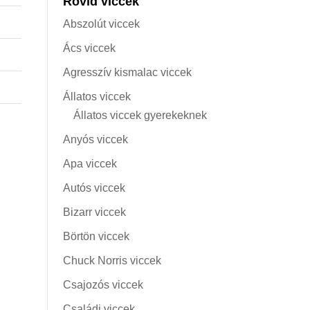
Rövid viccek
Abszolút viccek
Ács viccek
Agresszív kismalac viccek
Állatos viccek
Állatos viccek gyerekeknek
Anyós viccek
Apa viccek
Autós viccek
Bizarr viccek
Börtön viccek
Chuck Norris viccek
Csajozós viccek
Családi viccek