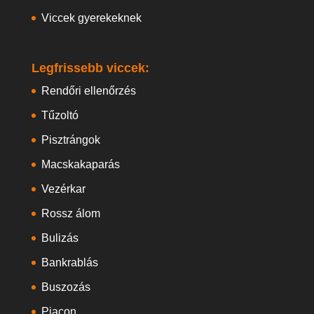
Viccek gyerekeknek
Legfrissebb viccek:
Rendőri ellenőrzés
Tűzoltó
Pisztrángok
Macskakaparás
Vezérkar
Rossz álom
Bulizás
Bankrablás
Buszozás
Piacon