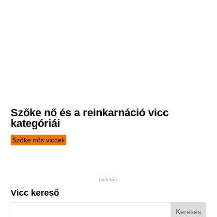
Szőke nő és a reinkarnáció vicc
kategóriái
Szőke nős viccek
hirdetés:
Vicc kereső