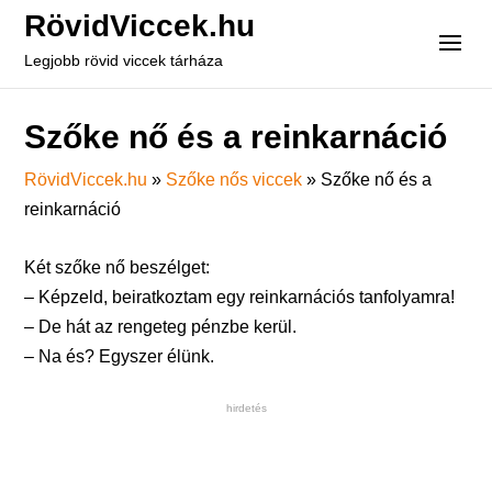
RövidViccek.hu
Legjobb rövid viccek tárháza
Szőke nő és a reinkarnáció
RövidViccek.hu
»
Szőke nős viccek
»
Szőke nő és a
reinkarnáció
Két szőke nő beszélget:
– Képzeld, beiratkoztam egy reinkarnációs tanfolyamra!
– De hát az rengeteg pénzbe kerül.
– Na és? Egyszer élünk.
hirdetés