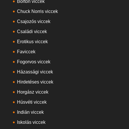
Börtön viccek
Chuck Norris viccek
Csajozós viccek
Családi viccek
Erotikus viccek
Faviccek
Fogorvos viccek
Házassági viccek
Hirdetéses viccek
Horgász viccek
Húsvéti viccek
Indián viccek
Iskolás viccek