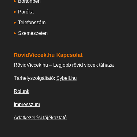
Börtönben
Paróka
Telefonszám
Szemészeten
RövidViccek.hu Kapcsolat
RövidViccek.hu – Legjobb rövid viccek táháza
Tárhelyszolgáltató:
Sybell.hu
Rólunk
Impresszum
Adatkezelési tájékoztató