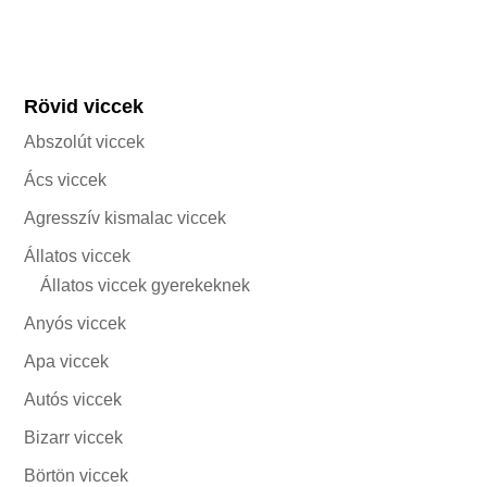
Rövid viccek
Abszolút viccek
Ács viccek
Agresszív kismalac viccek
Állatos viccek
Állatos viccek gyerekeknek
Anyós viccek
Apa viccek
Autós viccek
Bizarr viccek
Börtön viccek