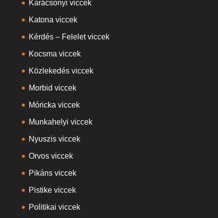
Karácsonyi viccek
Katona viccek
Kérdés – Felelet viccek
Kocsma viccek
Közlekedés viccek
Morbid viccek
Móricka viccek
Munkahelyi viccek
Nyuszis viccek
Orvos viccek
Pikáns viccek
Pistike viccek
Politikai viccek