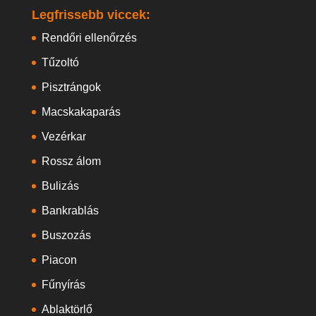
Legfrissebb viccek:
Rendőri ellenőrzés
Tűzoltó
Pisztrángok
Macskakaparás
Vezérkar
Rossz álom
Bulizás
Bankrablás
Buszozás
Piacon
Fűnyírás
Ablaktörlő