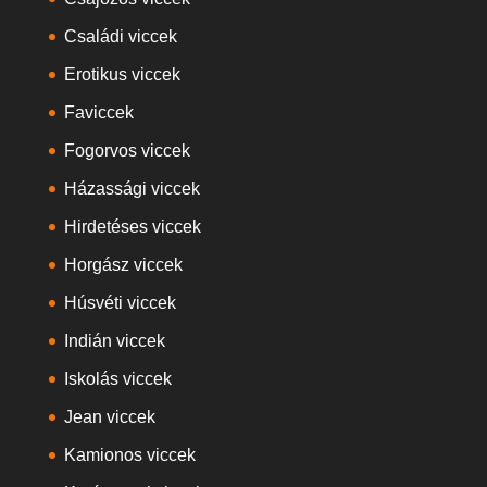
Családi viccek
Erotikus viccek
Faviccek
Fogorvos viccek
Házassági viccek
Hirdetéses viccek
Horgász viccek
Húsvéti viccek
Indián viccek
Iskolás viccek
Jean viccek
Kamionos viccek