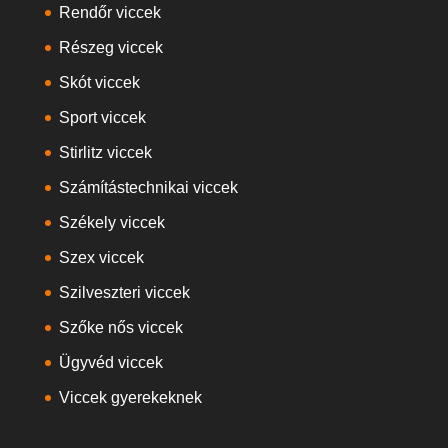
Rendőr viccek
Részeg viccek
Skót viccek
Sport viccek
Stirlitz viccek
Számítástechnikai viccek
Székely viccek
Szex viccek
Szilveszteri viccek
Szőke nős viccek
Ügyvéd viccek
Viccek gyerekeknek