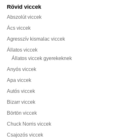
Rövid viccek
Abszolút viccek
Ács viccek
Agresszív kismalac viccek
Állatos viccek
Állatos viccek gyerekeknek
Anyós viccek
Apa viccek
Autós viccek
Bizarr viccek
Börtön viccek
Chuck Norris viccek
Csajozós viccek