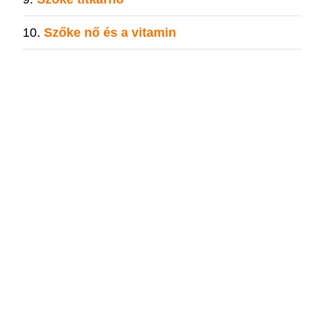
Szőke nő és a vitamin