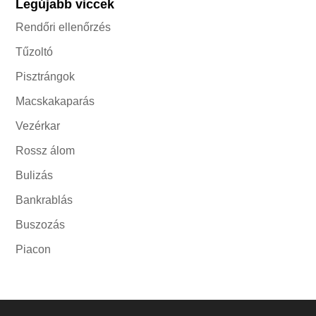
Legújabb viccek
Rendőri ellenőrzés
Tűzoltó
Pisztrángok
Macskakaparás
Vezérkar
Rossz álom
Bulizás
Bankrablás
Buszozás
Piacon