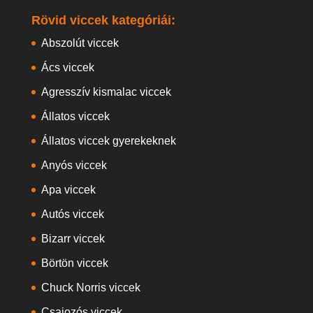
Rövid viccek kategóriái:
Abszolút viccek
Ács viccek
Agresszív kismalac viccek
Állatos viccek
Állatos viccek gyerekeknek
Anyós viccek
Apa viccek
Autós viccek
Bizarr viccek
Börtön viccek
Chuck Norris viccek
Csajozós viccek