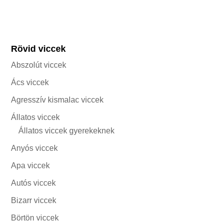
Rövid viccek
Abszolút viccek
Ács viccek
Agresszív kismalac viccek
Állatos viccek
Állatos viccek gyerekeknek
Anyós viccek
Apa viccek
Autós viccek
Bizarr viccek
Börtön viccek