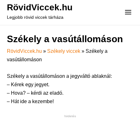
RövidViccek.hu
Legjobb rövid viccek tárháza
Székely a vasútállomáson
RövidViccek.hu
»
Székely viccek
»
Székely a
vasútállomáson
Székely a vasútállomáson a jegyváltó ablaknál:
– Kérek egy jegyet.
– Hova? – kérdi az eladó.
– Hát ide a kezembe!
hirdetés