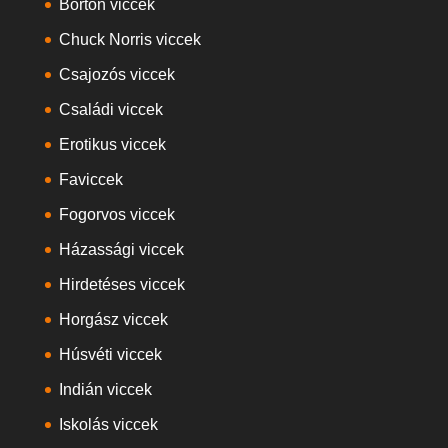
Börtön viccek
Chuck Norris viccek
Csajozós viccek
Családi viccek
Erotikus viccek
Faviccek
Fogorvos viccek
Házassági viccek
Hirdetéses viccek
Horgász viccek
Húsvéti viccek
Indián viccek
Iskolás viccek