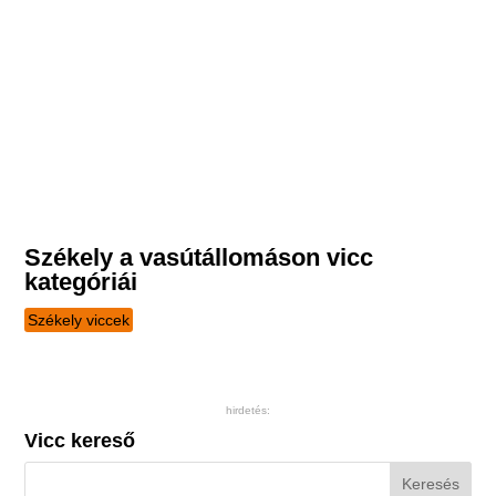
Székely a vasútállomáson vicc
kategóriái
Székely viccek
hirdetés:
Vicc kereső