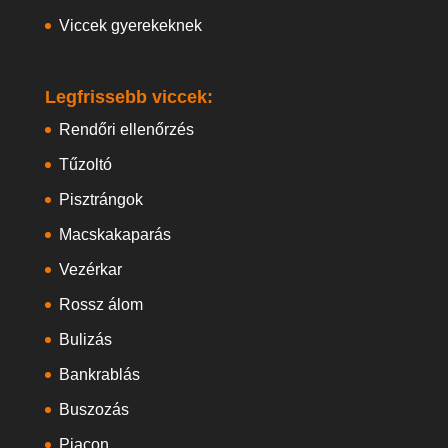
Viccek gyerekeknek
Legfrissebb viccek:
Rendőri ellenőrzés
Tűzoltó
Pisztrángok
Macskakaparás
Vezérkar
Rossz álom
Bulizás
Bankrablás
Buszozás
Piacon