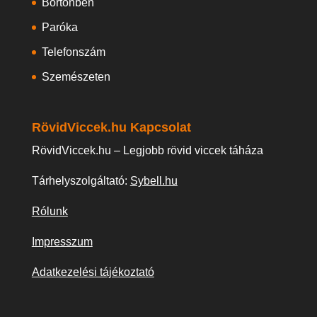
Börtönben
Paróka
Telefonszám
Szemészeten
RövidViccek.hu Kapcsolat
RövidViccek.hu – Legjobb rövid viccek táháza
Tárhelyszolgáltató:
Sybell.hu
Rólunk
Impresszum
Adatkezelési tájékoztató