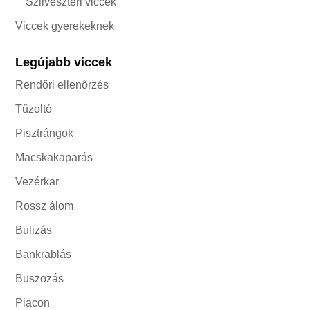
Szilveszteri viccek
Viccek gyerekeknek
Legújabb viccek
Rendőri ellenőrzés
Tűzoltó
Pisztrángok
Macskakaparás
Vezérkar
Rossz álom
Bulizás
Bankrablás
Buszozás
Piacon