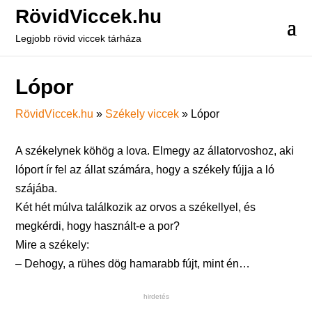
RövidViccek.hu
Legjobb rövid viccek tárháza
Lópor
RövidViccek.hu
»
Székely viccek
»
Lópor
A székelynek köhög a lova. Elmegy az állatorvoshoz, aki
lóport ír fel az állat számára, hogy a székely fújja a ló
szájába.
Két hét múlva találkozik az orvos a székellyel, és
megkérdi, hogy használt-e a por?
Mire a székely:
– Dehogy, a rühes dög hamarabb fújt, mint én…
hirdetés