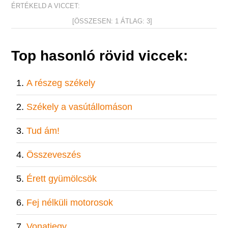
ÉRTÉKELD A VICCET:
[ÖSSZESEN:
1
ÁTLAG:
3
]
Top hasonló rövid viccek:
A részeg székely
Székely a vasútállomáson
Tud ám!
Összeveszés
Érett gyümölcsök
Fej nélküli motorosok
Vonatjegy