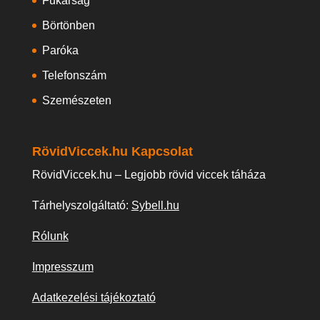
Fukarság
Börtönben
Paróka
Telefonszám
Szemészeten
RövidViccek.hu Kapcsolat
RövidViccek.hu – Legjobb rövid viccek táháza
Tárhelyszolgáltató:
Sybell.hu
Rólunk
Impresszum
Adatkezelési tájékoztató