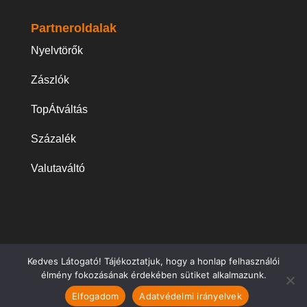
Partneroldalak
Nyelvtörők
Zászlók
TopÁtváltás
Százalék
Valutaváltó
Kedves Látogató! Tájékoztatjuk, hogy a honlap felhasználói
© 2026
RövidViccek.hu
- Legjobb rövid viccek
élmény fokozásának érdekében sütiket alkalmazunk.
táháza: faviccek, Chuck Norris, székely, apa, Jean,
Elfogadom
Adatvédelmi irányelvek
rendőr, Móricka viccek