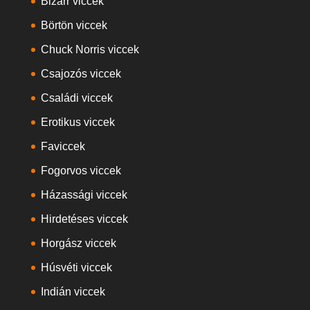
Bizarr viccek
Börtön viccek
Chuck Norris viccek
Csajozós viccek
Családi viccek
Erotikus viccek
Faviccek
Fogorvos viccek
Házassági viccek
Hirdetéses viccek
Horgász viccek
Húsvéti viccek
Indián viccek