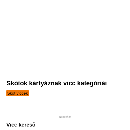
Skótok kártyáznak vicc kategóriái
Skót viccek
hirdetés:
Vicc kereső