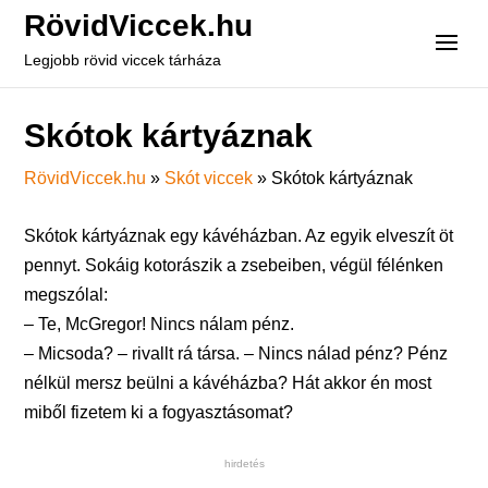
RövidViccek.hu
Legjobb rövid viccek tárháza
Skótok kártyáznak
RövidViccek.hu
»
Skót viccek
»
Skótok kártyáznak
Skótok kártyáznak egy kávéházban. Az egyik elveszít öt
pennyt. Sokáig kotorászik a zsebeiben, végül félénken
megszólal:
– Te, McGregor! Nincs nálam pénz.
– Micsoda? – rivallt rá társa. – Nincs nálad pénz? Pénz
nélkül mersz beülni a kávéházba? Hát akkor én most
miből fizetem ki a fogyasztásomat?
hirdetés