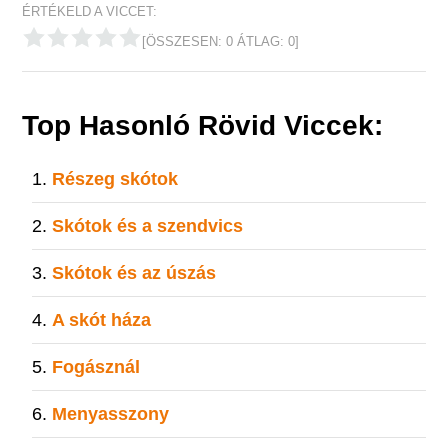
ÉRTÉKELD A VICCET:
[ÖSSZESEN:
0
ÁTLAG:
0
]
Top Hasonló Rövid Viccek:
Részeg skótok
Skótok és a szendvics
Skótok és az úszás
A skót háza
Fogásznál
Menyasszony