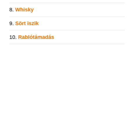
Whisky
Sört iszik
Rablótámadás