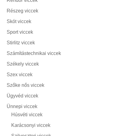
Rendőr viccek
Részeg viccek
Skót viccek
Sport viccek
Stirlitz viccek
Számítástechnikai viccek
Székely viccek
Szex viccek
Szőke nős viccek
Ügyvéd viccek
Ünnepi viccek
Húsvéti viccek
Karácsonyi viccek
Szilveszteri viccek