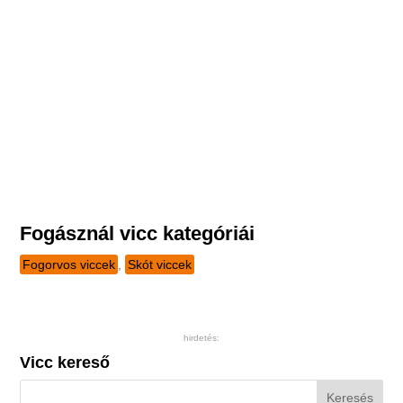
Fogásznál vicc kategóriái
Fogorvos viccek
,
Skót viccek
hirdetés:
Vicc kereső