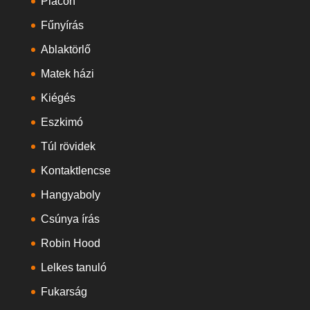
Piacon
Fűnyírás
Ablaktörlő
Matek házi
Kiégés
Eszkimó
Túl rövidek
Kontaktlencse
Hangyaboly
Csúnya írás
Robin Hood
Lelkes tanuló
Fukarság