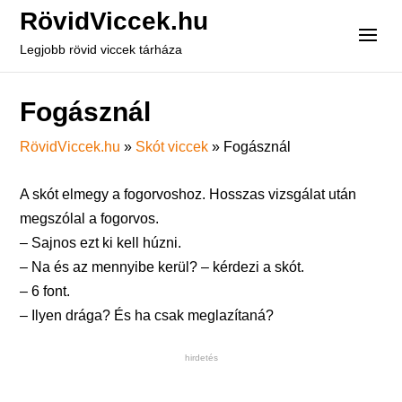
RövidViccek.hu
Legjobb rövid viccek tárháza
Fogásznál
RövidViccek.hu
»
Skót viccek
»
Fogásznál
A skót elmegy a fogorvoshoz. Hosszas vizsgálat után
megszólal a fogorvos.
– Sajnos ezt ki kell húzni.
– Na és az mennyibe kerül? – kérdezi a skót.
– 6 font.
– Ilyen drága? És ha csak meglazítaná?
hirdetés