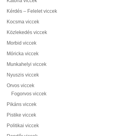
Katona viccek
Kérdés – Felelet viccek
Kocsma viccek
Közlekedés viccek
Morbid viccek
Móricka viccek
Munkahelyi viccek
Nyuszis viccek
Orvos viccek
Fogorvos viccek
Pikáns viccek
Pistike viccek
Politikai viccek