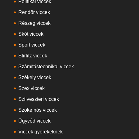
Politikai viccek
Rendőr viccek
Részeg viccek
Skót viccek
Sport viccek
Stirlitz viccek
Számítástechnikai viccek
Székely viccek
Szex viccek
Szilveszteri viccek
Szőke nős viccek
Ügyvéd viccek
Viccek gyerekeknek