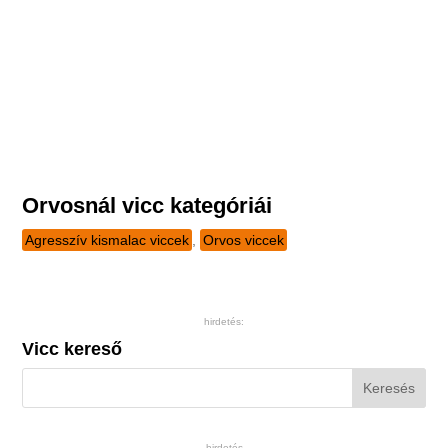
Orvosnál vicc kategóriái
Agresszív kismalac viccek
,
Orvos viccek
hirdetés:
Vicc kereső
hirdetés