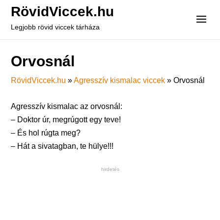
RövidViccek.hu
Legjobb rövid viccek tárháza
Orvosnál
RövidViccek.hu
»
Agresszív kismalac viccek
»
Orvosnál
Agresszív kismalac az orvosnál:
– Doktor úr, megrúgott egy teve!
– És hol rúgta meg?
– Hát a sivatagban, te hülye!!!
hirdetés