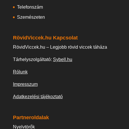
Telefonszám
Szemészeten
RövidViccek.hu Kapcsolat
RövidViccek.hu – Legjobb rövid viccek táháza
Tárhelyszolgáltató:
Sybell.hu
Rólunk
Impresszum
Adatkezelési tájékoztató
Partneroldalak
Nyelvtörők