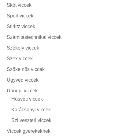
Skót viccek
Sport viccek
Stirlitz viccek
Számítástechnikai viccek
Székely viccek
Szex viccek
Szőke nős viccek
Ügyvéd viccek
Ünnepi viccek
Húsvéti viccek
Karácsonyi viccek
Szilveszteri viccek
Viccek gyerekeknek