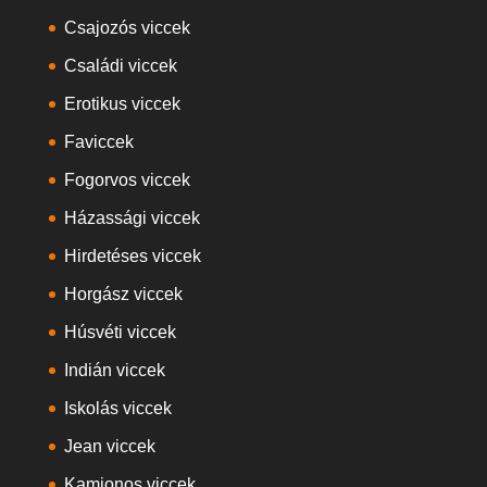
Csajozós viccek
Családi viccek
Erotikus viccek
Faviccek
Fogorvos viccek
Házassági viccek
Hirdetéses viccek
Horgász viccek
Húsvéti viccek
Indián viccek
Iskolás viccek
Jean viccek
Kamionos viccek