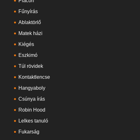
Piacon
Fűnyírás
Ablaktörlő
Matek házi
Kiégés
Eszkimó
Túl rövidek
Kontaktlencse
Hangyaboly
Csúnya írás
Robin Hood
Lelkes tanuló
Fukarság