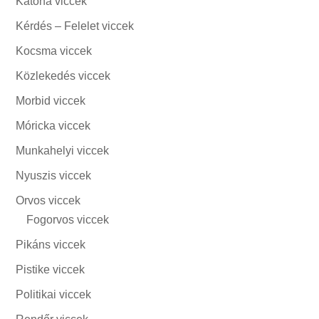
Katona viccek
Kérdés – Felelet viccek
Kocsma viccek
Közlekedés viccek
Morbid viccek
Móricka viccek
Munkahelyi viccek
Nyuszis viccek
Orvos viccek
Fogorvos viccek
Pikáns viccek
Pistike viccek
Politikai viccek