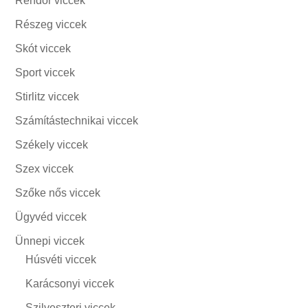
Rendőr viccek
Részeg viccek
Skót viccek
Sport viccek
Stirlitz viccek
Számítástechnikai viccek
Székely viccek
Szex viccek
Szőke nős viccek
Ügyvéd viccek
Ünnepi viccek
Húsvéti viccek
Karácsonyi viccek
Szilveszteri viccek