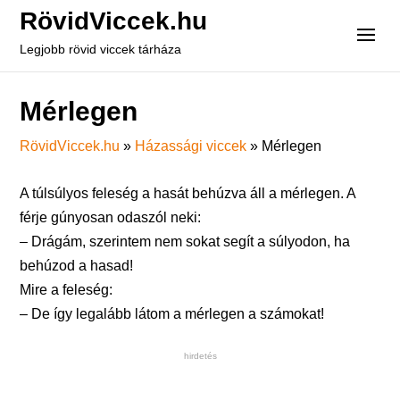
RövidViccek.hu
Legjobb rövid viccek tárháza
Mérlegen
RövidViccek.hu
»
Házassági viccek
»
Mérlegen
A túlsúlyos feleség a hasát behúzva áll a mérlegen. A
férje gúnyosan odaszól neki:
– Drágám, szerintem nem sokat segít a súlyodon, ha
behúzod a hasad!
Mire a feleség:
– De így legalább látom a mérlegen a számokat!
hirdetés