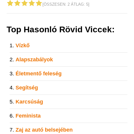
[ÖSSZESEN:
2
ÁTLAG:
5
]
Top Hasonló Rövid Viccek:
Vízkő
Alapszabályok
Életmentő feleség
Segítség
Karcsúság
Feminista
Zaj az autó belsejében