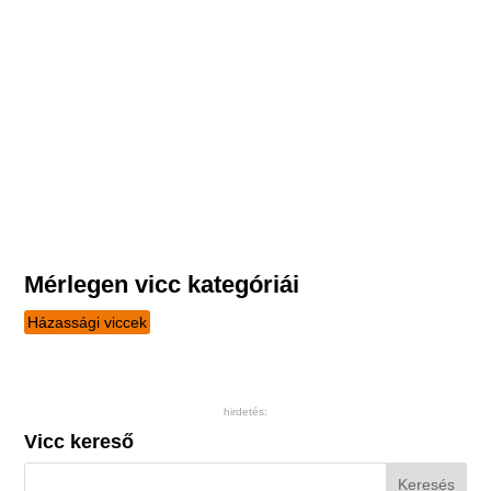
Mérlegen vicc kategóriái
Házassági viccek
hirdetés:
Vicc kereső