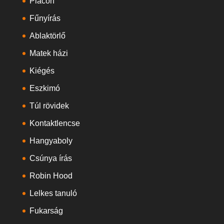
Piacon
Fűnyírás
Ablaktörlő
Matek házi
Kiégés
Eszkimó
Túl rövidek
Kontaktlencse
Hangyaboly
Csúnya írás
Robin Hood
Lelkes tanuló
Fukarság