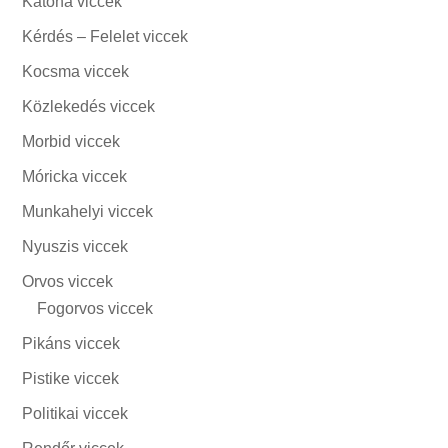
Katona viccek
Kérdés – Felelet viccek
Kocsma viccek
Közlekedés viccek
Morbid viccek
Móricka viccek
Munkahelyi viccek
Nyuszis viccek
Orvos viccek
Fogorvos viccek
Pikáns viccek
Pistike viccek
Politikai viccek