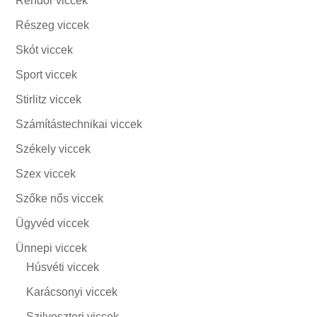
Rendőr viccek
Részeg viccek
Skót viccek
Sport viccek
Stirlitz viccek
Számítástechnikai viccek
Székely viccek
Szex viccek
Szőke nős viccek
Ügyvéd viccek
Ünnepi viccek
Húsvéti viccek
Karácsonyi viccek
Szilveszteri viccek