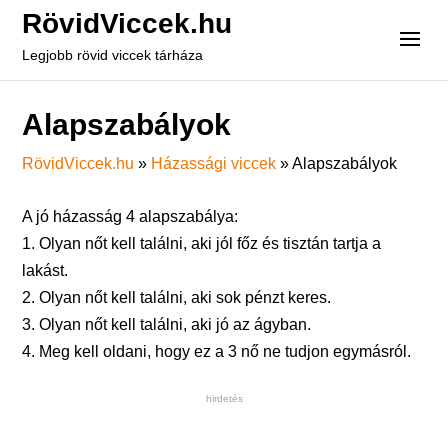
RövidViccek.hu
Legjobb rövid viccek tárháza
Alapszabályok
RövidViccek.hu
»
Házassági viccek
»
Alapszabályok
A jó házasság 4 alapszabálya:
1. Olyan nőt kell találni, aki jól főz és tisztán tartja a
lakást.
2. Olyan nőt kell találni, aki sok pénzt keres.
3. Olyan nőt kell találni, aki jó az ágyban.
4. Meg kell oldani, hogy ez a 3 nő ne tudjon egymásról.
hirdetés