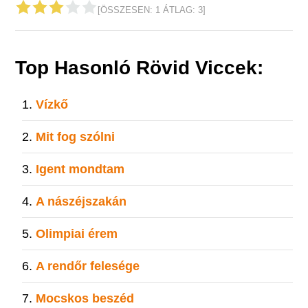
[ÖSSZESEN:
1
ÁTLAG:
3
]
Top Hasonló Rövid Viccek:
Vízkő
Mit fog szólni
Igent mondtam
A nászéjszakán
Olimpiai érem
A rendőr felesége
Mocskos beszéd