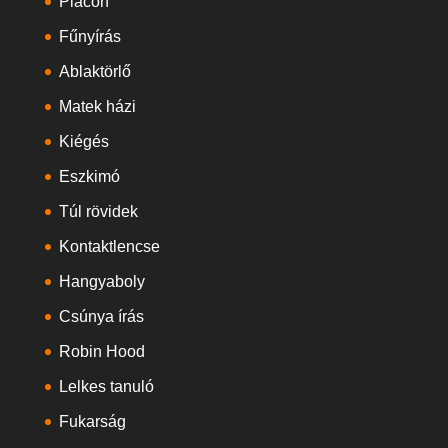
Piacon
Fűnyírás
Ablaktörlő
Matek házi
Kiégés
Eszkimó
Túl rövidek
Kontaktlencse
Hangyaboly
Csúnya írás
Robin Hood
Lelkes tanuló
Fukarság