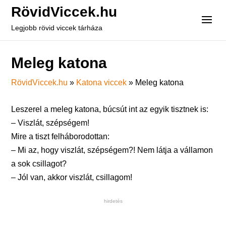
RövidViccek.hu
Legjobb rövid viccek tárháza
Meleg katona
RövidViccek.hu
»
Katona viccek
»
Meleg katona
Leszerel a meleg katona, búcsút int az egyik tisztnek is:
– Viszlát, szépségem!
Mire a tiszt felháborodottan:
– Mi az, hogy viszlát, szépségem?! Nem látja a vállamon
a sok csillagot?
– Jól van, akkor viszlát, csillagom!
hirdetés