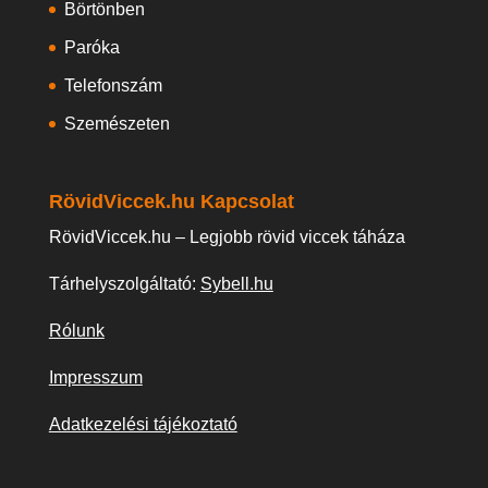
Börtönben
Paróka
Telefonszám
Szemészeten
RövidViccek.hu Kapcsolat
RövidViccek.hu – Legjobb rövid viccek táháza
Tárhelyszolgáltató:
Sybell.hu
Rólunk
Impresszum
Adatkezelési tájékoztató