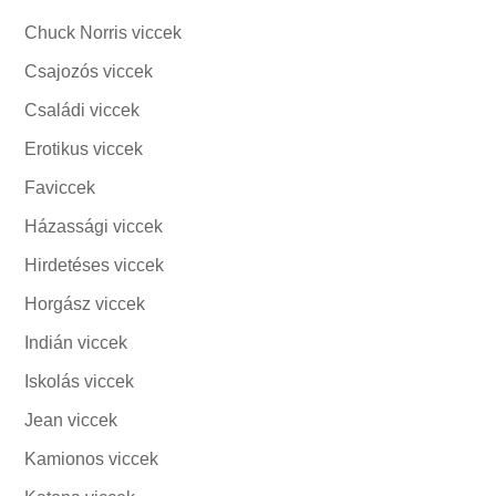
Chuck Norris viccek
Csajozós viccek
Családi viccek
Erotikus viccek
Faviccek
Házassági viccek
Hirdetéses viccek
Horgász viccek
Indián viccek
Iskolás viccek
Jean viccek
Kamionos viccek