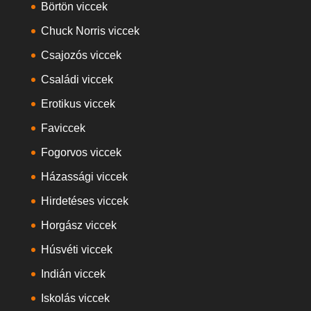
Börtön viccek
Chuck Norris viccek
Csajozós viccek
Családi viccek
Erotikus viccek
Faviccek
Fogorvos viccek
Házassági viccek
Hirdetéses viccek
Horgász viccek
Húsvéti viccek
Indián viccek
Iskolás viccek