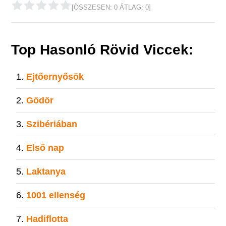
[ÖSSZESEN:
0
ÁTLAG:
0
]
Top Hasonló Rövid Viccek:
Ejtőernyősök
Gödör
Szibériában
Első nap
Laktanya
1001 ellenség
Hadiflotta