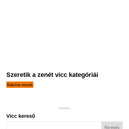
Szeretik a zenét vicc kategóriái
Katona viccek
hirdetés:
Vicc kereső