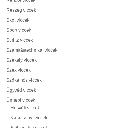
Rendőr viccek
Részeg viccek
Skót viccek
Sport viccek
Stirlitz viccek
Számítástechnikai viccek
Székely viccek
Szex viccek
Szőke nős viccek
Ügyvéd viccek
Ünnepi viccek
Húsvéti viccek
Karácsonyi viccek
Szilveszteri viccek