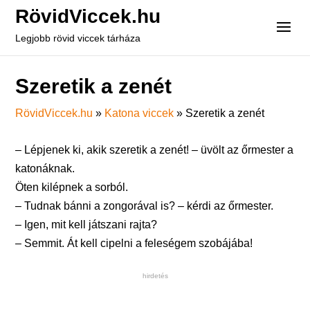
RövidViccek.hu
Legjobb rövid viccek tárháza
Szeretik a zenét
RövidViccek.hu
»
Katona viccek
»
Szeretik a zenét
– Lépjenek ki, akik szeretik a zenét! – üvölt az őrmester a
katonáknak.
Öten kilépnek a sorból.
– Tudnak bánni a zongorával is? – kérdi az őrmester.
– Igen, mit kell játszani rajta?
– Semmit. Át kell cipelni a feleségem szobájába!
hirdetés