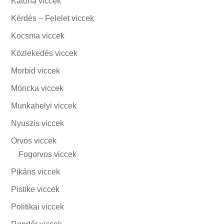
Katona viccek
Kérdés – Felelet viccek
Kocsma viccek
Közlekedés viccek
Morbid viccek
Móricka viccek
Munkahelyi viccek
Nyuszis viccek
Orvos viccek
Fogorvos viccek
Pikáns viccek
Pistike viccek
Politikai viccek