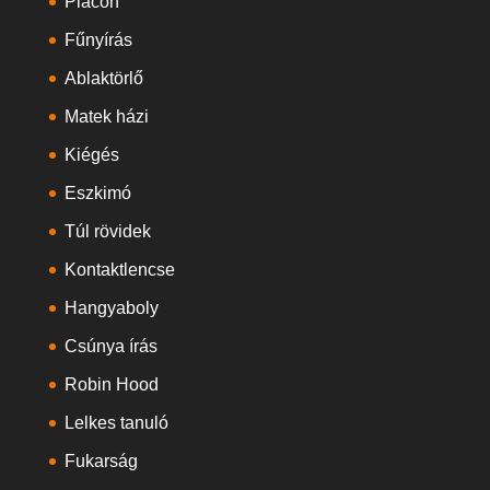
Piacon
Fűnyírás
Ablaktörlő
Matek házi
Kiégés
Eszkimó
Túl rövidek
Kontaktlencse
Hangyaboly
Csúnya írás
Robin Hood
Lelkes tanuló
Fukarság