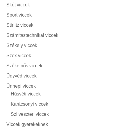
Skót viccek
Sport viccek
Stirlitz viccek
Számítástechnikai viccek
Székely viccek
Szex viccek
Szőke nős viccek
Ügyvéd viccek
Ünnepi viccek
Húsvéti viccek
Karácsonyi viccek
Szilveszteri viccek
Viccek gyerekeknek