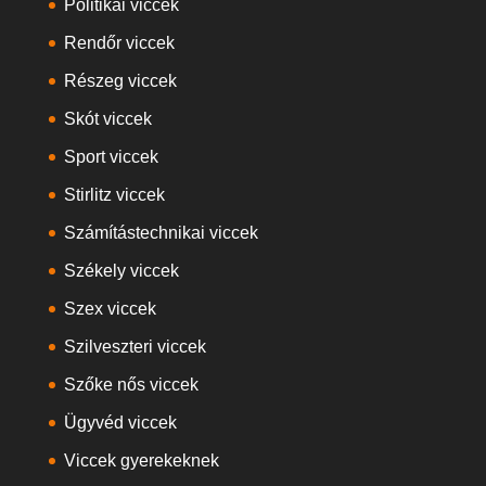
Politikai viccek
Rendőr viccek
Részeg viccek
Skót viccek
Sport viccek
Stirlitz viccek
Számítástechnikai viccek
Székely viccek
Szex viccek
Szilveszteri viccek
Szőke nős viccek
Ügyvéd viccek
Viccek gyerekeknek