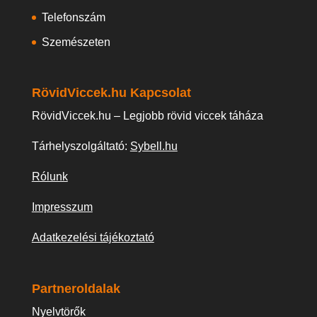
Telefonszám
Szemészeten
RövidViccek.hu Kapcsolat
RövidViccek.hu – Legjobb rövid viccek táháza
Tárhelyszolgáltató:
Sybell.hu
Rólunk
Impresszum
Adatkezelési tájékoztató
Partneroldalak
Nyelvtörők