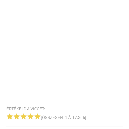
ÉRTÉKELD A VICCET:
[ÖSSZESEN:
1
ÁTLAG:
5
]