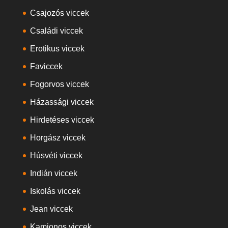
Csajozós viccek
Családi viccek
Erotikus viccek
Faviccek
Fogorvos viccek
Házassági viccek
Hirdetéses viccek
Horgász viccek
Húsvéti viccek
Indián viccek
Iskolás viccek
Jean viccek
Kamionos viccek