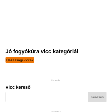
Jó fogyókúra vicc kategóriái
Házassági viccek
hirdetés:
Vicc kereső
hirdetés