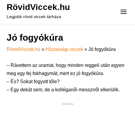
RövidViccek.hu
Legjobb rövid viccek tárháza
Jó fogyókúra
RövidViccek.hu
»
Házassági viccek
»
Jó fogyókúra
– Rávettem az uramat, hogy minden reggeli után egyen
meg egy fej fokhagymát, mert ez jó fogyókúra.
– És? Sokat fogyott tőle?
– Egy dekát sem, de a kolléganői messziről elkerülik.
hirdetés