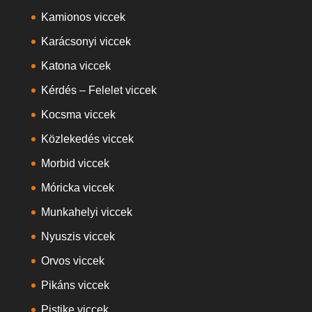
Kamionos viccek
Karácsonyi viccek
Katona viccek
Kérdés – Felelet viccek
Kocsma viccek
Közlekedés viccek
Morbid viccek
Móricka viccek
Munkahelyi viccek
Nyuszis viccek
Orvos viccek
Pikáns viccek
Pistike viccek