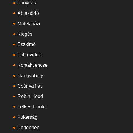
Fűnyírás
Ablaktörlő
Matek házi
Kiégés
Eszkimó
Túl rövidek
Kontaktlencse
Hangyaboly
Csúnya írás
Robin Hood
Lelkes tanuló
Fukarság
Börtönben