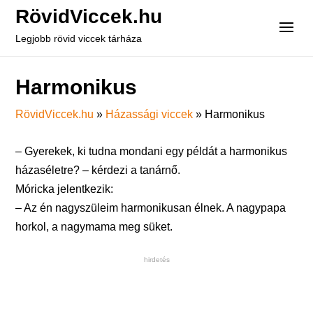
RövidViccek.hu
Legjobb rövid viccek tárháza
Harmonikus
RövidViccek.hu
»
Házassági viccek
»
Harmonikus
– Gyerekek, ki tudna mondani egy példát a harmonikus
házaséletre? – kérdezi a tanárnő.
Móricka jelentkezik:
– Az én nagyszüleim harmonikusan élnek. A nagypapa
horkol, a nagymama meg süket.
hirdetés