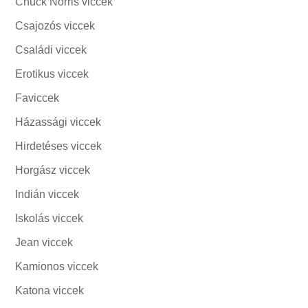
Chuck Norris viccek
Csajozós viccek
Családi viccek
Erotikus viccek
Faviccek
Házassági viccek
Hirdetéses viccek
Horgász viccek
Indián viccek
Iskolás viccek
Jean viccek
Kamionos viccek
Katona viccek