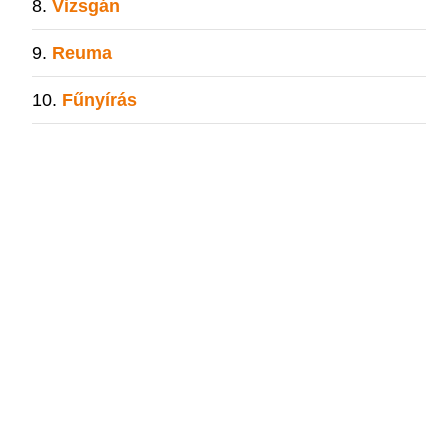
Vizsgán
Reuma
Fűnyírás