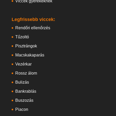
Viccek gyerekeknek
Legfrissebb viccek:
Rendőri ellenőrzés
Tűzoltó
Pisztrángok
Macskakaparás
Vezérkar
Rossz álom
Bulizás
Bankrablás
Buszozás
Piacon