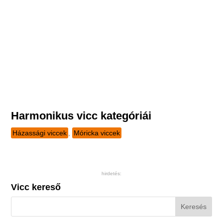
Harmonikus vicc kategóriái
Házassági viccek
,
Móricka viccek
hirdetés:
Vicc kereső