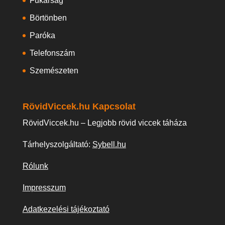
Fukarság
Börtönben
Paróka
Telefonszám
Szemészeten
RövidViccek.hu Kapcsolat
RövidViccek.hu – Legjobb rövid viccek táháza
Tárhelyszolgáltató:
Sybell.hu
Rólunk
Impresszum
Adatkezelési tájékoztató