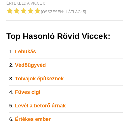
ÉRTÉKELD A VICCET:
[ÖSSZESEN:
1
ÁTLAG:
5
]
Top Hasonló Rövid Viccek:
Lebukás
Védőügyvéd
Tolvajok építkeznek
Füves cigi
Levél a betörő úrnak
Értékes ember