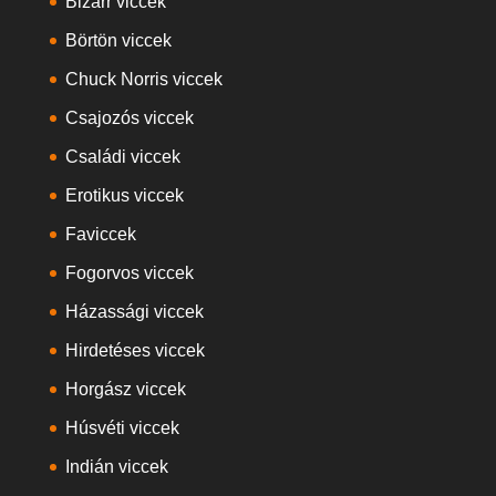
Bizarr viccek
Börtön viccek
Chuck Norris viccek
Csajozós viccek
Családi viccek
Erotikus viccek
Faviccek
Fogorvos viccek
Házassági viccek
Hirdetéses viccek
Horgász viccek
Húsvéti viccek
Indián viccek