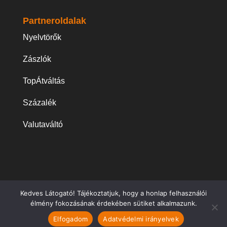
Partneroldalak
Nyelvtörők
Zászlók
TopÁtváltás
Százalék
Valutaváltó
Kedves Látogató! Tájékoztatjuk, hogy a honlap felhasználói
© 2026
RövidViccek.hu
- Legjobb rövid viccek
élmény fokozásának érdekében sütiket alkalmazunk.
táháza: faviccek, Chuck Norris, székely, apa, Jean,
Elfogadom
Adatvédelmi irányelvek
rendőr, Móricka viccek