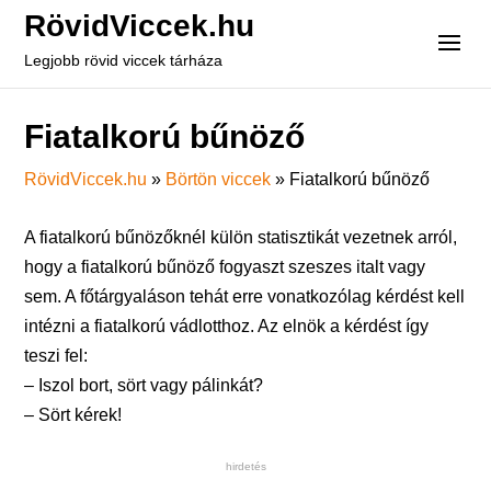
RövidViccek.hu
Legjobb rövid viccek tárháza
Fiatalkorú bűnöző
RövidViccek.hu
»
Börtön viccek
»
Fiatalkorú bűnöző
A fiatalkorú bűnözőknél külön statisztikát vezetnek arról,
hogy a fiatalkorú bűnöző fogyaszt szeszes italt vagy
sem. A főtárgyaláson tehát erre vonatkozólag kérdést kell
intézni a fiatalkorú vádlotthoz. Az elnök a kérdést így
teszi fel:
– Iszol bort, sört vagy pálinkát?
– Sört kérek!
hirdetés