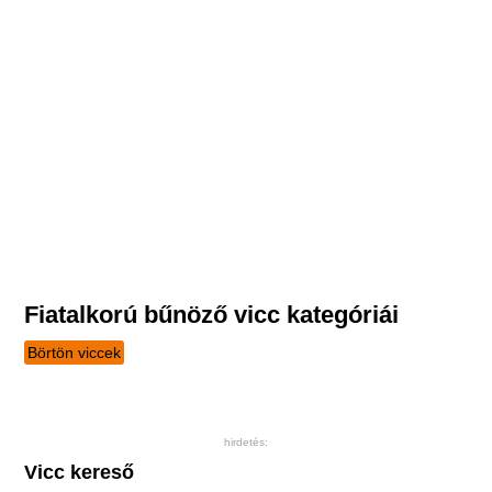
Fiatalkorú bűnöző vicc kategóriái
Börtön viccek
hirdetés:
Vicc kereső