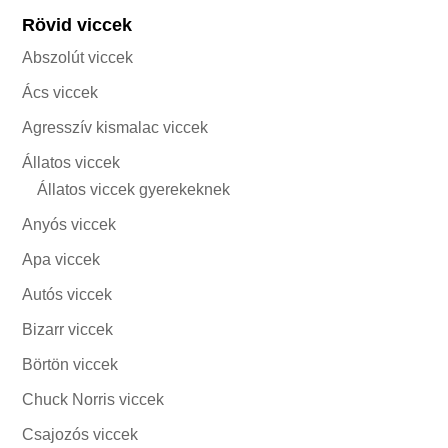
Rövid viccek
Abszolút viccek
Ács viccek
Agresszív kismalac viccek
Állatos viccek
Állatos viccek gyerekeknek
Anyós viccek
Apa viccek
Autós viccek
Bizarr viccek
Börtön viccek
Chuck Norris viccek
Csajozós viccek