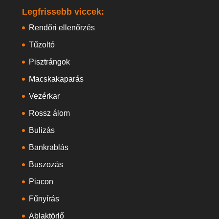
Legfrissebb viccek:
Rendőri ellenőrzés
Tűzoltó
Pisztrángok
Macskakaparás
Vezérkar
Rossz álom
Bulizás
Bankrablás
Buszozás
Piacon
Fűnyírás
Ablaktörlő