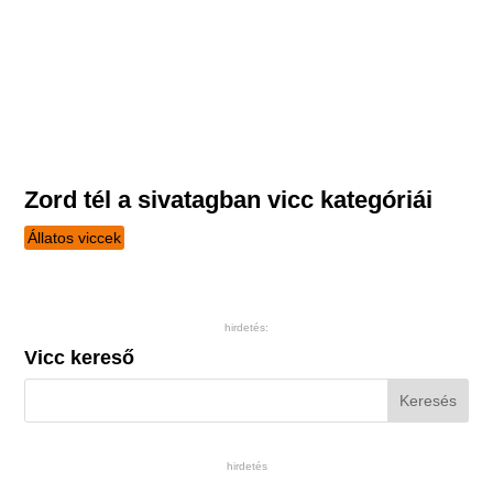
Zord tél a sivatagban vicc kategóriái
Állatos viccek
hirdetés:
Vicc kereső
hirdetés