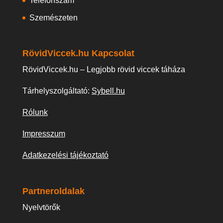
Telefonszám
Szemészeten
RövidViccek.hu Kapcsolat
RövidViccek.hu – Legjobb rövid viccek táháza
Tárhelyszolgáltató:
Sybell.hu
Rólunk
Impresszum
Adatkezelési tájékoztató
Partneroldalak
Nyelvtörők