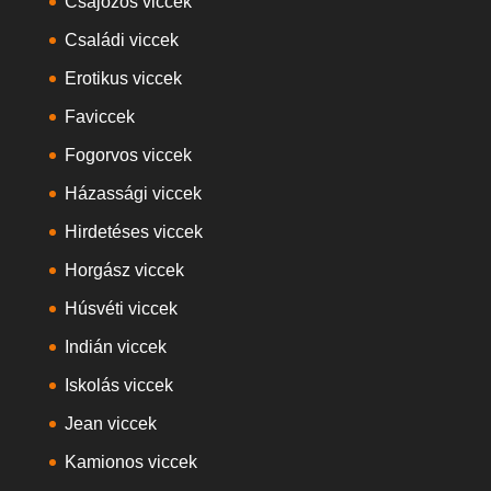
Csajozós viccek
Családi viccek
Erotikus viccek
Faviccek
Fogorvos viccek
Házassági viccek
Hirdetéses viccek
Horgász viccek
Húsvéti viccek
Indián viccek
Iskolás viccek
Jean viccek
Kamionos viccek