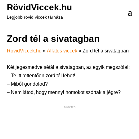
RövidViccek.hu
Legjobb rövid viccek tárháza
Zord tél a sivatagban
RövidViccek.hu
»
Állatos viccek
»
Zord tél a sivatagban
Két jegesmedve sétál a sivatagban, az egyik megszólal:
– Te itt rettentően zord tél lehet!
– Miből gondolod?
– Nem látod, hogy mennyi homokot szórtak a jégre?
hirdetés