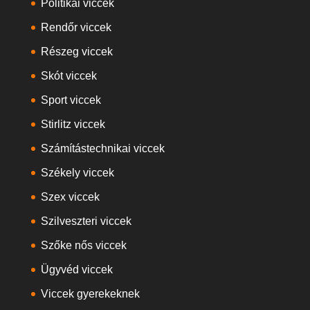
Politikai viccek
Rendőr viccek
Részeg viccek
Skót viccek
Sport viccek
Stirlitz viccek
Számítástechnikai viccek
Székely viccek
Szex viccek
Szilveszteri viccek
Szőke nős viccek
Ügyvéd viccek
Viccek gyerekeknek