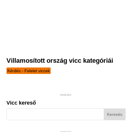
Villamosított ország vicc kategóriái
Kérdés - Felelet viccek
hirdetés:
Vicc kereső
hirdetés