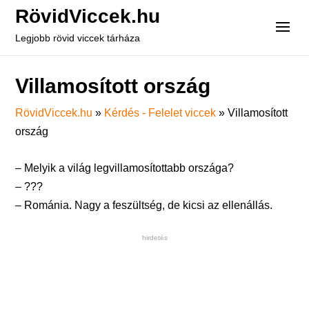
RövidViccek.hu
Legjobb rövid viccek tárháza
Villamosított ország
RövidViccek.hu
»
Kérdés - Felelet viccek
»
Villamosított
ország
– Melyik a világ legvillamosítottabb országa?
– ???
– Románia. Nagy a feszültség, de kicsi az ellenállás.
hirdetés