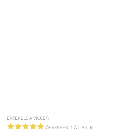
ÉRTÉKELD A VICCET:
[ÖSSZESEN:
1
ÁTLAG:
5
]