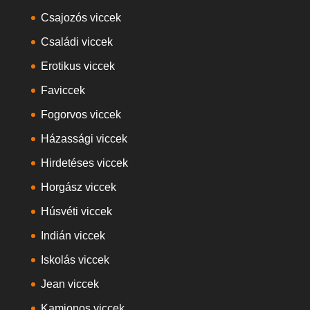
Csajozós viccek
Családi viccek
Erotikus viccek
Faviccek
Fogorvos viccek
Házassági viccek
Hirdetéses viccek
Horgász viccek
Húsvéti viccek
Indián viccek
Iskolás viccek
Jean viccek
Kamionos viccek