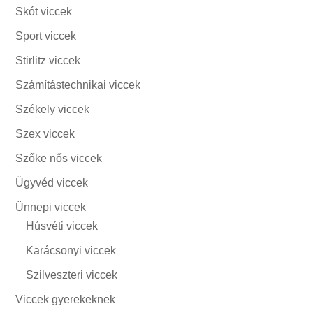
Skót viccek
Sport viccek
Stirlitz viccek
Számítástechnikai viccek
Székely viccek
Szex viccek
Szőke nős viccek
Ügyvéd viccek
Ünnepi viccek
Húsvéti viccek
Karácsonyi viccek
Szilveszteri viccek
Viccek gyerekeknek