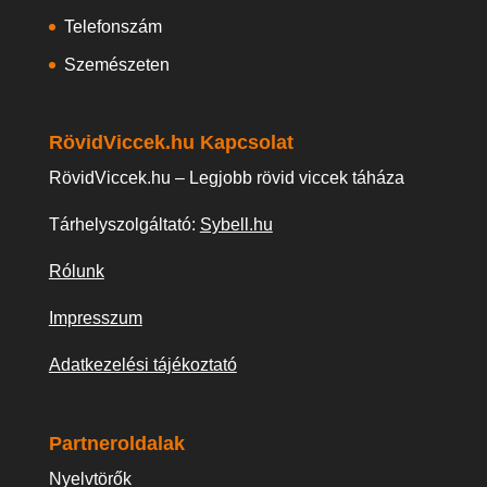
Telefonszám
Szemészeten
RövidViccek.hu Kapcsolat
RövidViccek.hu – Legjobb rövid viccek táháza
Tárhelyszolgáltató:
Sybell.hu
Rólunk
Impresszum
Adatkezelési tájékoztató
Partneroldalak
Nyelvtörők