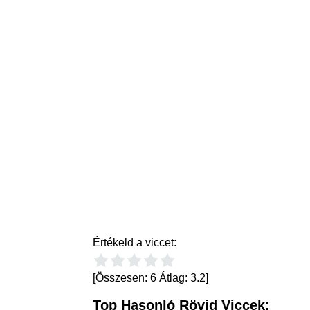
Értékeld a viccet:
[Összesen:
6
Átlag:
3.2
]
Top Hasonló Rövid Viccek: