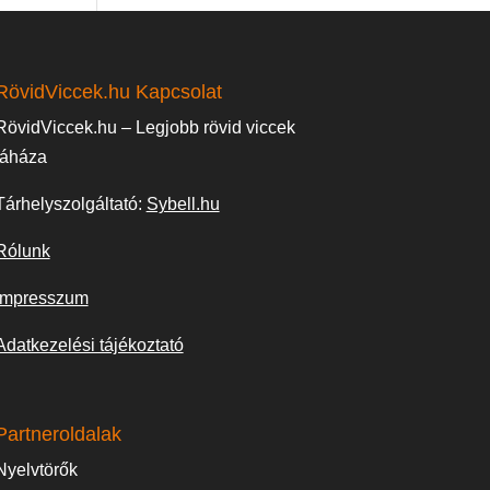
RövidViccek.hu Kapcsolat
RövidViccek.hu – Legjobb rövid viccek
táháza
Tárhelyszolgáltató:
Sybell.hu
Rólunk
Impresszum
Adatkezelési tájékoztató
Partneroldalak
Nyelvtörők