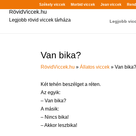
Székely viccek
Morbid viccek
Jean viccek
Rend
RövidViccek.hu
Legjobb rövid viccek tárháza
Legjobb vic
Van bika?
RövidViccek.hu
»
Állatos viccek
»
Van bika
Két tehén beszélget a réten.
Az egyik:
– Van bika?
A másik:
– Nincs bika!
– Akkor leszbika!