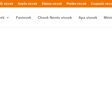
őr viccek
Anyós viccek
Állatos viccek
Pistike viccek
Csajozós vicc
cek
Faviccek
Chuck Norris viccek
Apa viccek
Móri
?