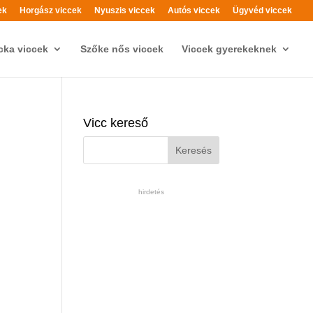
ek
Horgász viccek
Nyuszis viccek
Autós viccek
Ügyvéd viccek
cka viccek
Szőke nős viccek
Viccek gyerekeknek
Vicc kereső
hirdetés