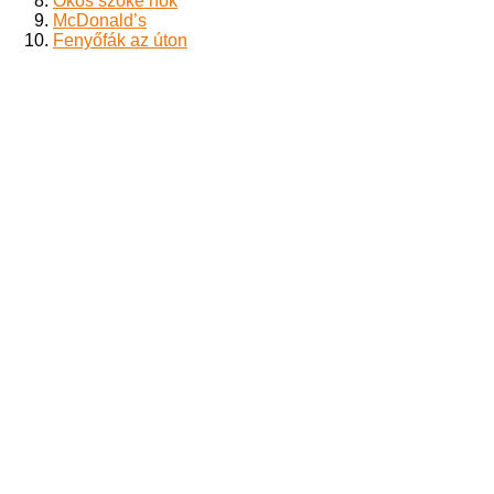
Okos szőke nők
McDonald’s
Fenyőfák az úton