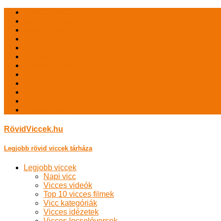
Székely viccek
Morbid viccek
Jean viccek
Rendőr viccek
Anyós viccek
Állatos viccek
Pistike viccek
Csajozós viccek
Horgász viccek
Nyuszis viccek
Autós viccek
Ügyvéd viccek
RövidViccek.hu
Legjobb rövid viccek tárháza
Legjobb viccek
Napi vicc
Vicces videók
Top 10 vicces filmek
Vicc kategóriák
Vicces idézetek
Vicces locsolóversek