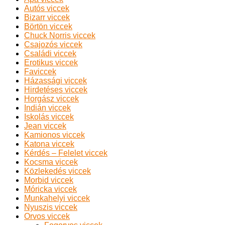
Autós viccek
Bizarr viccek
Börtön viccek
Chuck Norris viccek
Csajozós viccek
Családi viccek
Erotikus viccek
Faviccek
Házassági viccek
Hirdetéses viccek
Horgász viccek
Indián viccek
Iskolás viccek
Jean viccek
Kamionos viccek
Katona viccek
Kérdés – Felelet viccek
Kocsma viccek
Közlekedés viccek
Morbid viccek
Móricka viccek
Munkahelyi viccek
Nyuszis viccek
Orvos viccek