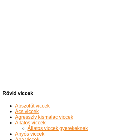
Rövid viccek
Abszolút viccek
Ács viccek
Agresszív kismalac viccek
Állatos viccek
Állatos viccek gyerekeknek
Anyós viccek
Apa viccek