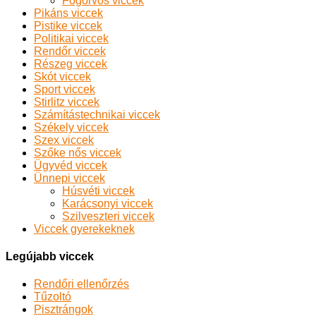
Fogorvos viccek
Pikáns viccek
Pistike viccek
Politikai viccek
Rendőr viccek
Részeg viccek
Skót viccek
Sport viccek
Stirlitz viccek
Számítástechnikai viccek
Székely viccek
Szex viccek
Szőke nős viccek
Ügyvéd viccek
Ünnepi viccek
Húsvéti viccek
Karácsonyi viccek
Szilveszteri viccek
Viccek gyerekeknek
Legújabb viccek
Rendőri ellenőrzés
Tűzoltó
Pisztrángok