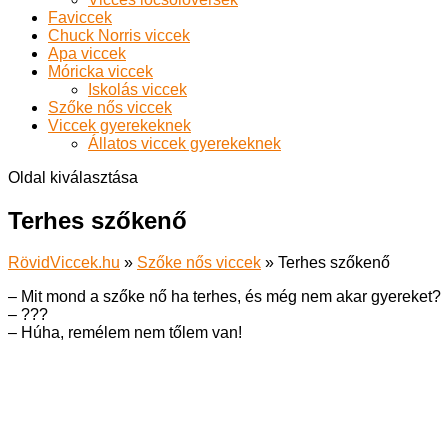
Faviccek
Chuck Norris viccek
Apa viccek
Móricka viccek
Iskolás viccek
Szőke nős viccek
Viccek gyerekeknek
Állatos viccek gyerekeknek
Oldal kiválasztása
Terhes szőkenő
RövidViccek.hu
»
Szőke nős viccek
»
Terhes szőkenő
– Mit mond a szőke nő ha terhes, és még nem akar gyereket?
– ???
– Húha, remélem nem tőlem van!