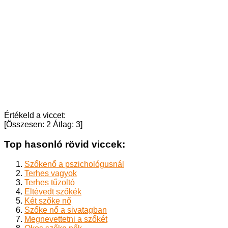
Értékeld a viccet:
[Összesen:
2
Átlag:
3
]
Top hasonló rövid viccek:
Szőkenő a pszichológusnál
Terhes vagyok
Terhes tűzoltó
Eltévedt szőkék
Két szőke nő
Szőke nő a sivatagban
Megnevettetni a szőkét