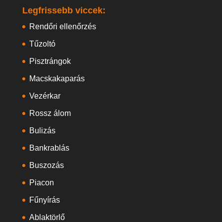
Legfrissebb viccek:
Rendőri ellenőrzés
Tűzoltó
Pisztrángok
Macskakaparás
Vezérkar
Rossz álom
Bulizás
Bankrablás
Buszozás
Piacon
Fűnyírás
Ablaktörlő