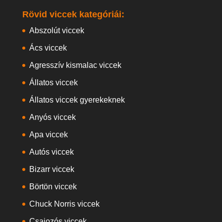
Rövid viccek kategóriái:
Abszolút viccek
Ács viccek
Agresszív kismalac viccek
Állatos viccek
Állatos viccek gyerekeknek
Anyós viccek
Apa viccek
Autós viccek
Bizarr viccek
Börtön viccek
Chuck Norris viccek
Csajozós viccek