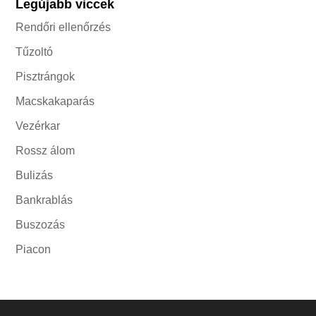
Legújabb viccek
Rendőri ellenőrzés
Tűzoltó
Pisztrángok
Macskakaparás
Vezérkar
Rossz álom
Bulizás
Bankrablás
Buszozás
Piacon