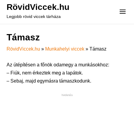
RövidViccek.hu
Legjobb rövid viccek tárháza
Támasz
RövidViccek.hu
»
Munkahelyi viccek
»
Támasz
Az útépítésen a főnök odamegy a munkásokhoz:
– Fiúk, nem érkeztek meg a lapátok.
– Sebaj, majd egymásra támaszkodunk.
hirdetés