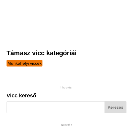
Támasz vicc kategóriái
Munkahelyi viccek
hirdetés:
Vicc kereső
hirdetés