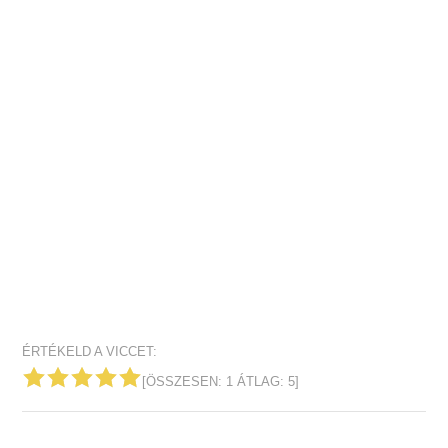
ÉRTÉKELD A VICCET:
[ÖSSZESEN:
1
ÁTLAG:
5
]