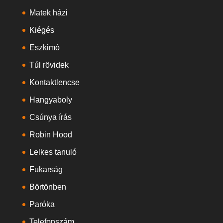
Matek házi
Kiégés
Eszkimó
Túl rövidek
Kontaktlencse
Hangyaboly
Csúnya írás
Robin Hood
Lelkes tanuló
Fukarság
Börtönben
Paróka
Telefonszám