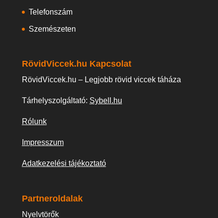
Telefonszám
Szemészeten
RövidViccek.hu Kapcsolat
RövidViccek.hu – Legjobb rövid viccek táháza
Tárhelyszolgáltató:
Sybell.hu
Rólunk
Impresszum
Adatkezelési tájékoztató
Partneroldalak
Nyelvtörők