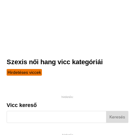
Szexis női hang vicc kategóriái
Hirdetéses viccek
hirdetés:
Vicc kereső
hirdetés