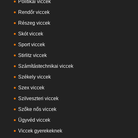
Politikai viccek
Rendőr viccek
Részeg viccek
Skót viccek
Sport viccek
Stirlitz viccek
Számítástechnikai viccek
Székely viccek
Szex viccek
Szilveszteri viccek
Szőke nős viccek
Ügyvéd viccek
Viccek gyerekeknek