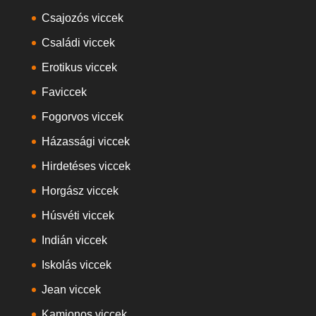
Csajozós viccek
Családi viccek
Erotikus viccek
Faviccek
Fogorvos viccek
Házassági viccek
Hirdetéses viccek
Horgász viccek
Húsvéti viccek
Indián viccek
Iskolás viccek
Jean viccek
Kamionos viccek