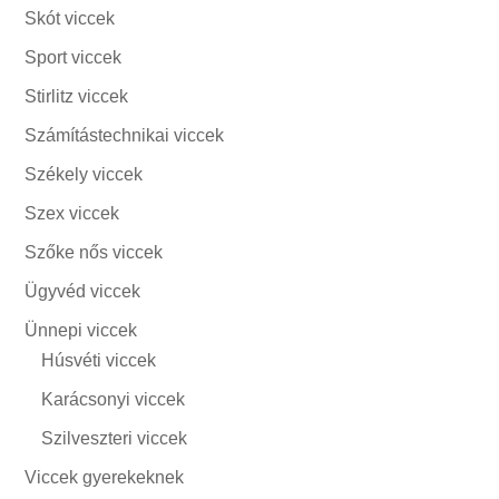
Skót viccek
Sport viccek
Stirlitz viccek
Számítástechnikai viccek
Székely viccek
Szex viccek
Szőke nős viccek
Ügyvéd viccek
Ünnepi viccek
Húsvéti viccek
Karácsonyi viccek
Szilveszteri viccek
Viccek gyerekeknek