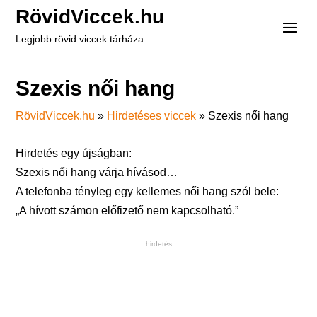
RövidViccek.hu
Legjobb rövid viccek tárháza
Szexis női hang
RövidViccek.hu
»
Hirdetéses viccek
»
Szexis női hang
Hirdetés egy újságban:
Szexis női hang várja hívásod…
A telefonba tényleg egy kellemes női hang szól bele:
„A hívott számon előfizető nem kapcsolható.”
hirdetés