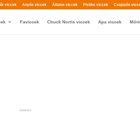
őr viccek
Anyós viccek
Állatos viccek
Pistike viccek
Csajozós vicc
cek
Faviccek
Chuck Norris viccek
Apa viccek
Móri
hirdetés