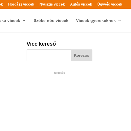
ek
Horgász viccek
Nyuszis viccek
Autós viccek
Ügyvéd viccek
cka viccek
Szőke nős viccek
Viccek gyerekeknek
Vicc kereső
hirdetés