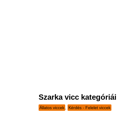
Szarka vicc kategóriái
Állatos viccek
,
Kérdés - Felelet viccek