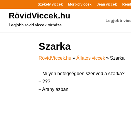
Székely viccek
Morbid viccek
Jean viccek
Rend
RövidViccek.hu
Legjobb vic
Legjobb rövid viccek tárháza
Szarka
RövidViccek.hu
»
Állatos viccek
»
Szarka
– Milyen betegségben szenved a szarka?
– ???
– Aranylázban.