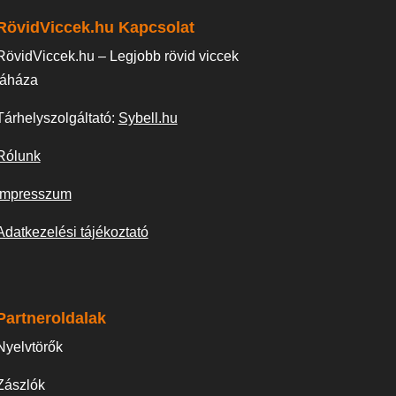
RövidViccek.hu Kapcsolat
RövidViccek.hu – Legjobb rövid viccek
táháza
Tárhelyszolgáltató:
Sybell.hu
Rólunk
Impresszum
Adatkezelési tájékoztató
Partneroldalak
Nyelvtörők
Zászlók