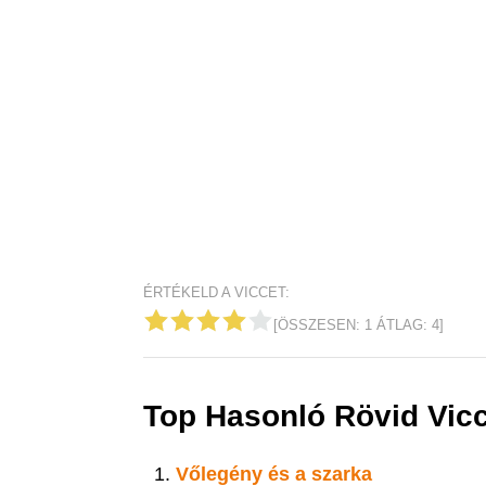
ÉRTÉKELD A VICCET:
[ÖSSZESEN:
1
ÁTLAG:
4
]
Top Hasonló Rövid Vic
Vőlegény és a szarka