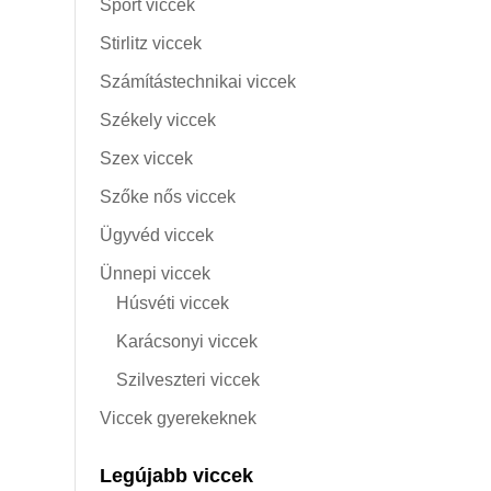
Sport viccek
Stirlitz viccek
Számítástechnikai viccek
Székely viccek
Szex viccek
Szőke nős viccek
Ügyvéd viccek
Ünnepi viccek
Húsvéti viccek
Karácsonyi viccek
Szilveszteri viccek
Viccek gyerekeknek
Legújabb viccek