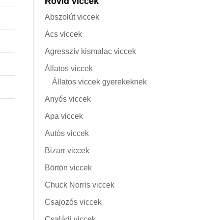
Rövid viccek
Abszolút viccek
Ács viccek
Agresszív kismalac viccek
Állatos viccek
Állatos viccek gyerekeknek
Anyós viccek
Apa viccek
Autós viccek
Bizarr viccek
Börtön viccek
Chuck Norris viccek
Csajozós viccek
Családi viccek