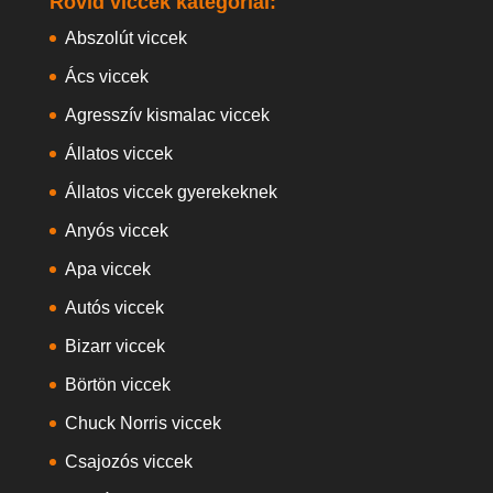
Rövid viccek kategóriái:
Abszolút viccek
Ács viccek
Agresszív kismalac viccek
Állatos viccek
Állatos viccek gyerekeknek
Anyós viccek
Apa viccek
Autós viccek
Bizarr viccek
Börtön viccek
Chuck Norris viccek
Csajozós viccek