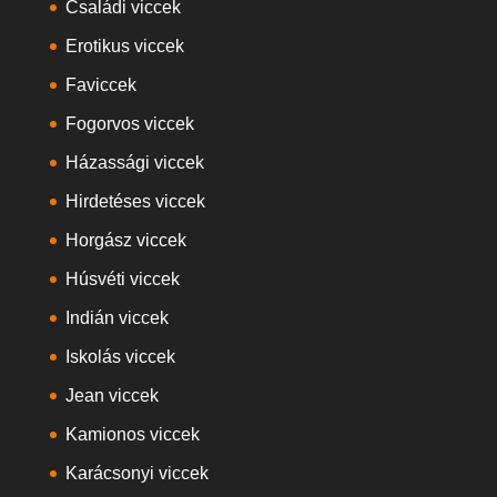
Családi viccek
Erotikus viccek
Faviccek
Fogorvos viccek
Házassági viccek
Hirdetéses viccek
Horgász viccek
Húsvéti viccek
Indián viccek
Iskolás viccek
Jean viccek
Kamionos viccek
Karácsonyi viccek