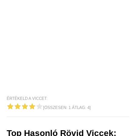
ÉRTÉKELD A VICCET:
[ÖSSZESEN:
1
ÁTLAG:
4
]
Top Hasonló Rövid Viccek: