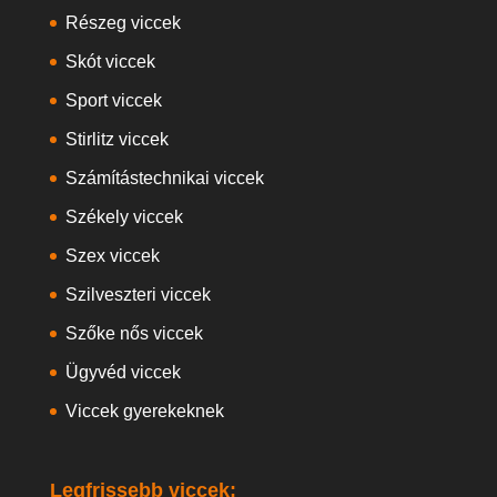
Részeg viccek
Skót viccek
Sport viccek
Stirlitz viccek
Számítástechnikai viccek
Székely viccek
Szex viccek
Szilveszteri viccek
Szőke nős viccek
Ügyvéd viccek
Viccek gyerekeknek
Legfrissebb viccek: