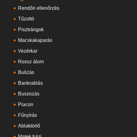
Rendőri ellenőrzés
Tűzoltó
Pisztrángok
Macskakaparás
Vezérkar
Rossz álom
Bulizás
Bankrablás
Buszozás
Piacon
Fűnyírás
Ablaktörlő
Matek házi