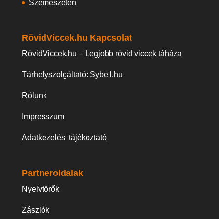
Szemészeten
RövidViccek.hu Kapcsolat
RövidViccek.hu – Legjobb rövid viccek táháza
Tárhelyszolgáltató:
Sybell.hu
Rólunk
Impresszum
Adatkezelési tájékoztató
Partneroldalak
Nyelvtörők
Zászlók