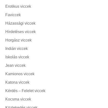
Erotikus viccek
Faviccek
Házassági viccek
Hirdetéses viccek
Horgász viccek
Indián viccek
Iskolás viccek
Jean viccek
Kamionos viccek
Katona viccek
Kérdés – Felelet viccek
Kocsma viccek
Közlekedés viccek