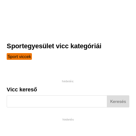
Sportegyesület vicc kategóriái
Sport viccek
hirdetés:
Vicc kereső
hirdetés