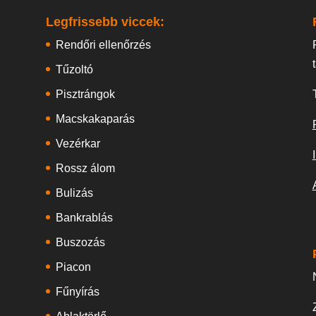
Legfrissebb viccek:
Rendőri ellenőrzés
Tűzoltó
Pisztrángok
Macskakaparás
Vezérkar
Rossz álom
Bulizás
Bankrablás
Buszozás
Piacon
Fűnyírás