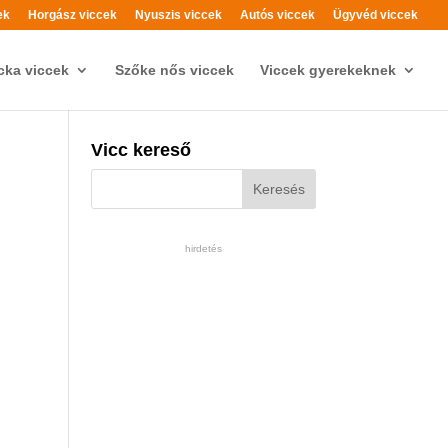
ek
Horgász viccek
Nyuszis viccek
Autós viccek
Ügyvéd viccek
cka viccek
Szőke nős viccek
Viccek gyerekeknek
Vicc kereső
hirdetés