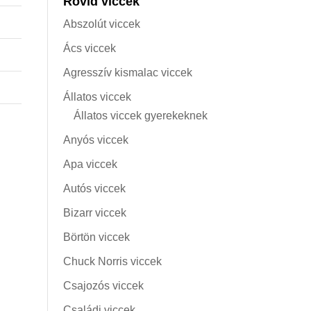
Rövid viccek
Abszolút viccek
Ács viccek
Agresszív kismalac viccek
Állatos viccek
Állatos viccek gyerekeknek
Anyós viccek
Apa viccek
Autós viccek
Bizarr viccek
Börtön viccek
Chuck Norris viccek
Csajozós viccek
Családi viccek