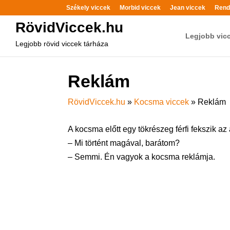
Székely viccek
Morbid viccek
Jean viccek
Rend
RövidViccek.hu
Legjobb vic
Legjobb rövid viccek tárháza
Reklám
RövidViccek.hu
»
Kocsma viccek
»
Reklám
A kocsma előtt egy tökrészeg férfi fekszik az
– Mi történt magával, barátom?
– Semmi. Én vagyok a kocsma reklámja.