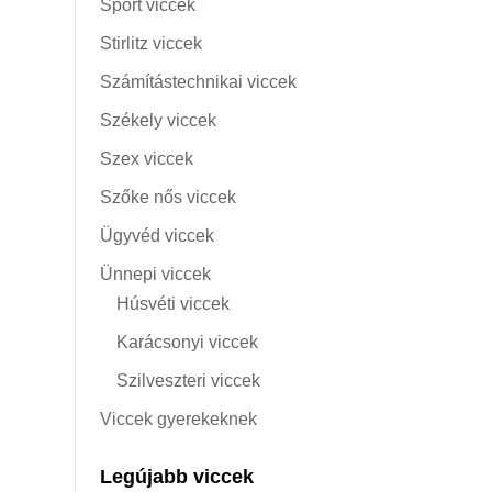
Sport viccek
Stirlitz viccek
Számítástechnikai viccek
Székely viccek
Szex viccek
Szőke nős viccek
Ügyvéd viccek
Ünnepi viccek
Húsvéti viccek
Karácsonyi viccek
Szilveszteri viccek
Viccek gyerekeknek
Legújabb viccek