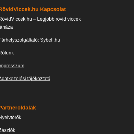
RövidViccek.hu Kapcsolat
RövidViccek.hu – Legjobb rövid viccek
táháza
Tárhelyszolgáltató:
Sybell.hu
Rólunk
Impresszum
Adatkezelési tájékoztató
Partneroldalak
Nyelvtörők
Zászlók