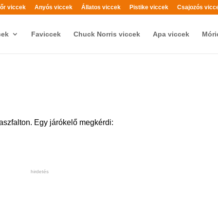
őr viccek
Anyós viccek
Állatos viccek
Pistike viccek
Csajozós vicc
cek
Faviccek
Chuck Norris viccek
Apa viccek
Móri
 aszfalton. Egy járókelő megkérdi:
hirdetés