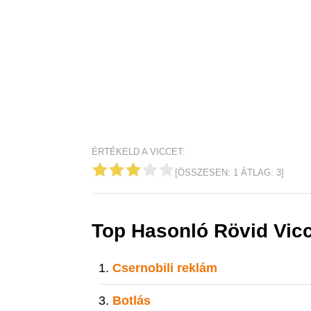
ÉRTÉKELD A VICCET:
[ÖSSZESEN:
1
ÁTLAG:
3
]
Top Hasonló Rövid Vic
Csernobili reklám
Botlás