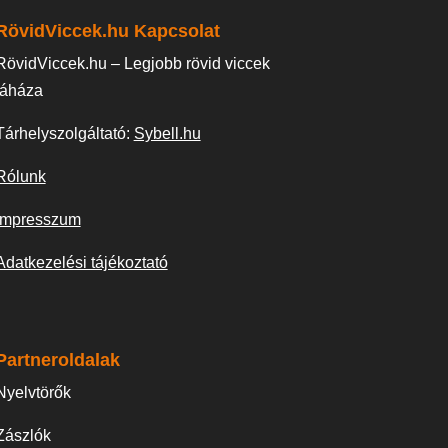
RövidViccek.hu Kapcsolat
RövidViccek.hu – Legjobb rövid viccek
táháza
Tárhelyszolgáltató:
Sybell.hu
Rólunk
Impresszum
Adatkezelési tájékoztató
Partneroldalak
Nyelvtörők
Zászlók