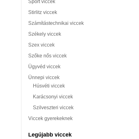
Sport viccek
Stirlitz viccek
Számítástechnikai viccek
Székely viccek
Szex viccek
Szőke nős viccek
Ügyvéd viccek
Ünnepi viccek
Húsvéti viccek
Karácsonyi viccek
Szilveszteri viccek
Viccek gyerekeknek
Legújabb viccek