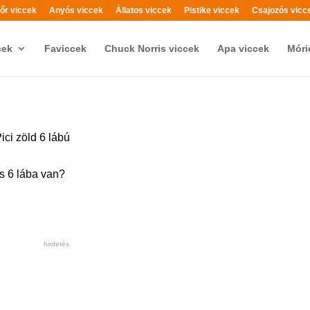
őr viccek
Anyós viccek
Állatos viccek
Pistike viccek
Csajozós vicc
cek
Faviccek
Chuck Norris viccek
Apa viccek
Móri
ici zöld 6 lábú
és 6 lába van?
hirdetés