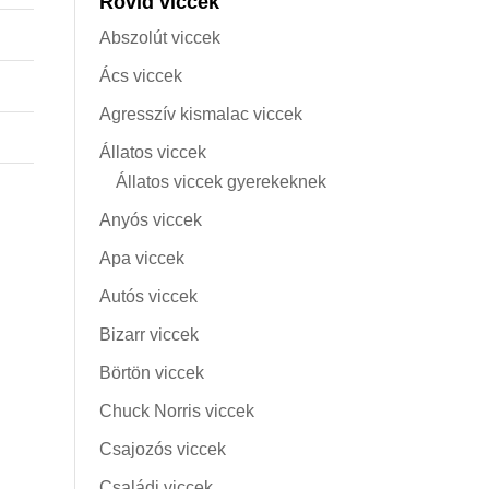
Rövid viccek
Abszolút viccek
Ács viccek
Agresszív kismalac viccek
Állatos viccek
Állatos viccek gyerekeknek
Anyós viccek
Apa viccek
Autós viccek
Bizarr viccek
Börtön viccek
Chuck Norris viccek
Csajozós viccek
Családi viccek