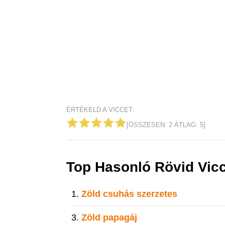
ÉRTÉKELD A VICCET:
[ÖSSZESEN:
2
ÁTLAG:
5
]
Top Hasonló Rövid Vic
Zöld csuhás szerzetes
Zöld papagáj