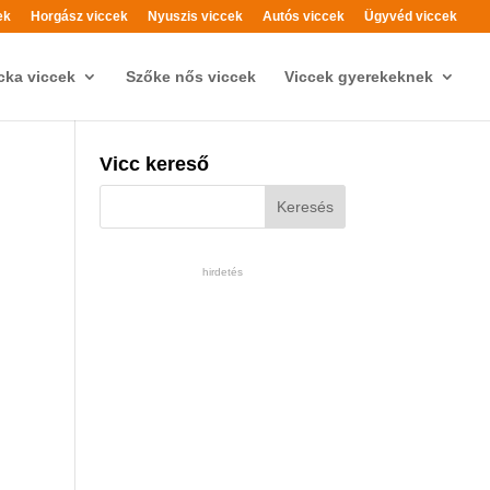
ek
Horgász viccek
Nyuszis viccek
Autós viccek
Ügyvéd viccek
cka viccek
Szőke nős viccek
Viccek gyerekeknek
Vicc kereső
hirdetés