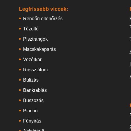
Legfrissebb viccek:
Rendőri ellenőrzés
Tűzoltó
Pisztrángok
Macskakaparás
Vezérkar
Rossz álom
Bulizás
Bankrablás
Buszozás
Piacon
Fűnyírás