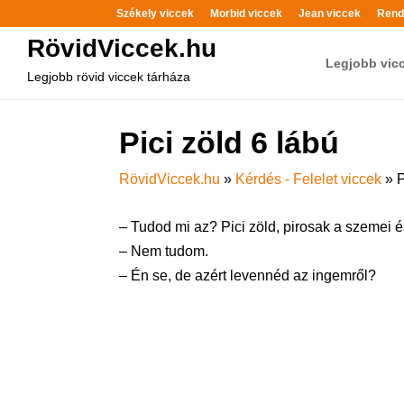
Székely viccek
Morbid viccek
Jean viccek
Rend
RövidViccek.hu
Legjobb vic
Legjobb rövid viccek tárháza
Pici zöld 6 lábú
RövidViccek.hu
»
Kérdés - Felelet viccek
»
P
– Tudod mi az? Pici zöld, pirosak a szemei 
– Nem tudom.
– Én se, de azért levennéd az ingemről?