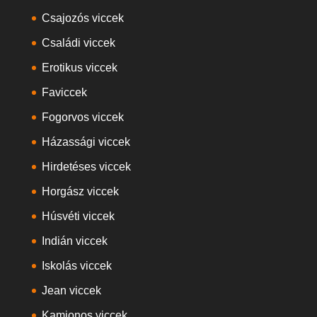
Csajozós viccek
Családi viccek
Erotikus viccek
Faviccek
Fogorvos viccek
Házassági viccek
Hirdetéses viccek
Horgász viccek
Húsvéti viccek
Indián viccek
Iskolás viccek
Jean viccek
Kamionos viccek