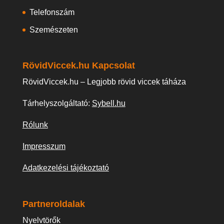
Telefonszám
Szemészeten
RövidViccek.hu Kapcsolat
RövidViccek.hu – Legjobb rövid viccek táháza
Tárhelyszolgáltató:
Sybell.hu
Rólunk
Impresszum
Adatkezelési tájékoztató
Partneroldalak
Nyelvtörők