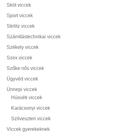
Skót viccek
Sport viccek
Stirlitz viccek
Számítástechnikai viccek
Székely viccek
Szex viccek
Szőke nős viccek
Ügyvéd viccek
Ünnepi viccek
Húsvéti viccek
Karácsonyi viccek
Szilveszteri viccek
Viccek gyerekeknek