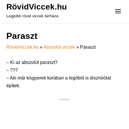
RövidViccek.hu
Legjobb rövid viccek tárháza
Paraszt
RövidViccek.hu
»
Abszolút viccek
»
Paraszt
– Ki az abszolút paraszt?
– ???
– Aki már kisgyerek korában a legóból is disznóólat
épített.
hirdetés