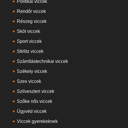
Politikai viccek
Rendőr viccek
Részeg viccek
Skót viccek
Sport viccek
Stirlitz viccek
Számítástechnikai viccek
Székely viccek
Szex viccek
Szilveszteri viccek
Szőke nős viccek
Ügyvéd viccek
Viccek gyerekeknek