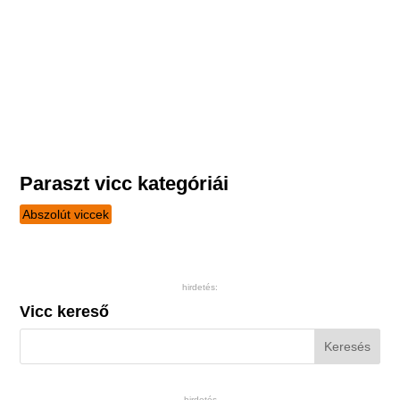
Paraszt vicc kategóriái
Abszolút viccek
hirdetés:
Vicc kereső
hirdetés