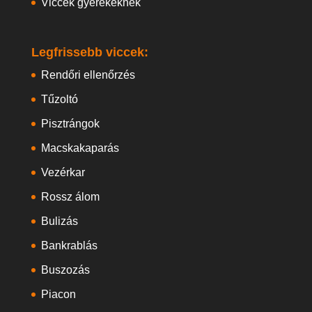
Viccek gyerekeknek
Legfrissebb viccek:
Rendőri ellenőrzés
Tűzoltó
Pisztrángok
Macskakaparás
Vezérkar
Rossz álom
Bulizás
Bankrablás
Buszozás
Piacon