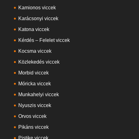
Kamionos viccek
Karácsonyi viccek
Katona viccek
Kérdés – Felelet viccek
Kocsma viccek
Közlekedés viccek
Morbid viccek
Móricka viccek
Munkahelyi viccek
Nyuszis viccek
Orvos viccek
Pikáns viccek
Pistike viccek