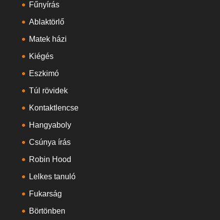
Fűnyírás
Ablaktörlő
Matek házi
Kiégés
Eszkimó
Túl rövidek
Kontaktlencse
Hangyaboly
Csúnya írás
Robin Hood
Lelkes tanuló
Fukarság
Börtönben