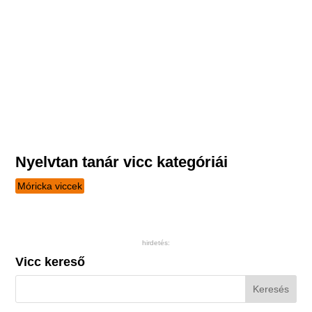
Nyelvtan tanár vicc kategóriái
Móricka viccek
hirdetés:
Vicc kereső