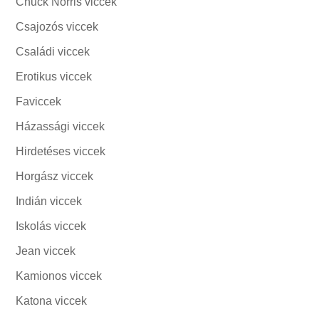
Chuck Norris viccek
Csajozós viccek
Családi viccek
Erotikus viccek
Faviccek
Házassági viccek
Hirdetéses viccek
Horgász viccek
Indián viccek
Iskolás viccek
Jean viccek
Kamionos viccek
Katona viccek