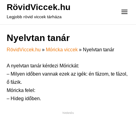
RövidViccek.hu
Legjobb rövid viccek tárháza
Nyelvtan tanár
RövidViccek.hu
»
Móricka viccek
»
Nyelvtan tanár
A nyelvtan tanár kérdezi Mórickát:
– Milyen időben vannak ezek az igék: én fázom, te fázol,
ő fázik.
Móricka felel:
– Hideg időben.
hirdetés