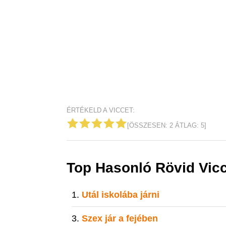
ÉRTÉKELD A VICCET:
[ÖSSZESEN:
2
ÁTLAG:
5
]
Top Hasonló Rövid Vic
Utál iskolába járni
Szex jár a fejében