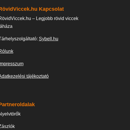
RövidViccek.hu Kapcsolat
RövidViccek.hu – Legjobb rövid viccek
táháza
Tárhelyszolgáltató:
Sybell.hu
Rólunk
Impresszum
Adatkezelési tájékoztató
Partneroldalak
Nyelvtörők
Zászlók