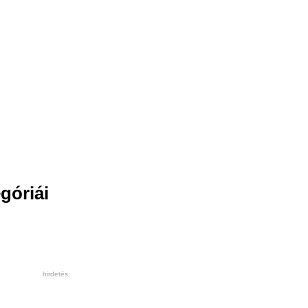
góriái
hirdetés: