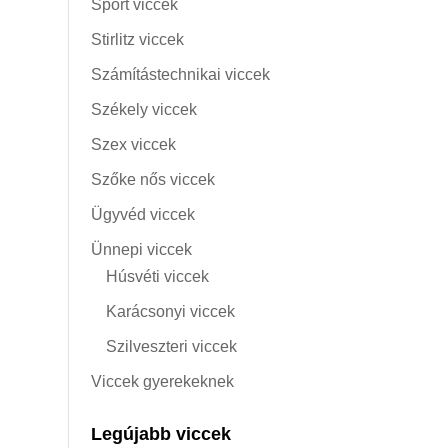
Sport viccek
Stirlitz viccek
Számítástechnikai viccek
Székely viccek
Szex viccek
Szőke nős viccek
Ügyvéd viccek
Ünnepi viccek
Húsvéti viccek
Karácsonyi viccek
Szilveszteri viccek
Viccek gyerekeknek
Legújabb viccek