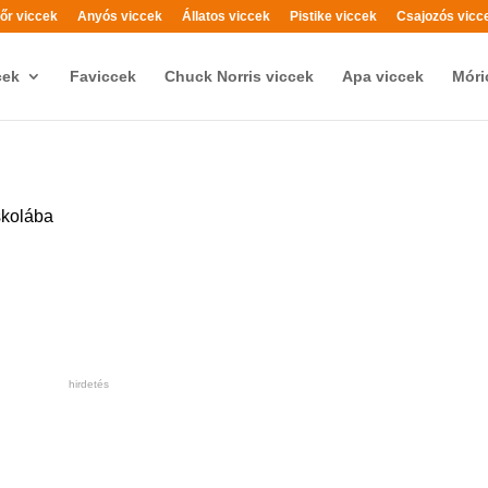
őr viccek
Anyós viccek
Állatos viccek
Pistike viccek
Csajozós vicc
cek
Faviccek
Chuck Norris viccek
Apa viccek
Móri
skolába
!
hirdetés