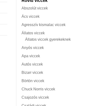
Rövid viccek
Abszolút viccek
Ács viccek
Agresszív kismalac viccek
Állatos viccek
Állatos viccek gyerekeknek
Anyós viccek
Apa viccek
Autós viccek
Bizarr viccek
Börtön viccek
Chuck Norris viccek
Csajozós viccek
Családi viccek