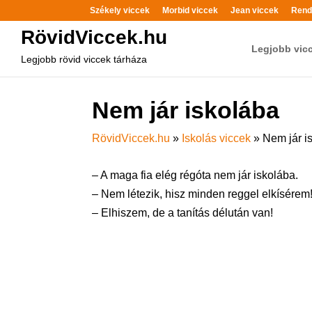
Székely viccek
Morbid viccek
Jean viccek
Rend
RövidViccek.hu
Legjobb vic
Legjobb rövid viccek tárháza
Nem jár iskolába
RövidViccek.hu
»
Iskolás viccek
»
Nem jár i
– A maga fia elég régóta nem jár iskolába.
– Nem létezik, hisz minden reggel elkísérem
– Elhiszem, de a tanítás délután van!