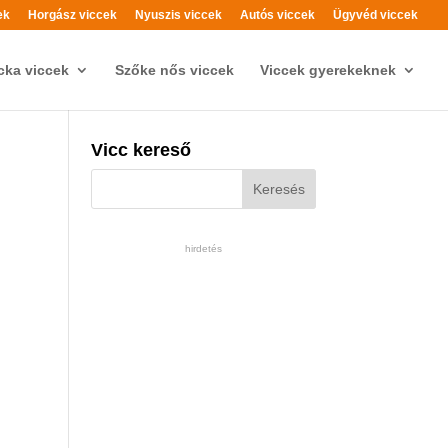
ek
Horgász viccek
Nyuszis viccek
Autós viccek
Ügyvéd viccek
cka viccek
Szőke nős viccek
Viccek gyerekeknek
Vicc kereső
hirdetés