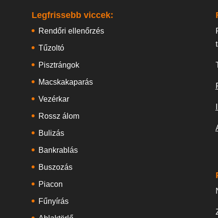
Legfrissebb viccek:
Rendőri ellenőrzés
Tűzoltó
Pisztrángok
Macskakaparás
Vezérkar
Rossz álom
Bulizás
Bankrablás
Buszozás
Piacon
Fűnyírás