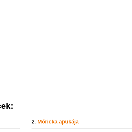
cek:
Móricka apukája