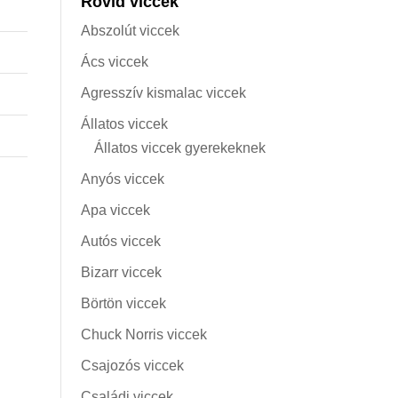
Rövid viccek
Abszolút viccek
Ács viccek
Agresszív kismalac viccek
Állatos viccek
Állatos viccek gyerekeknek
Anyós viccek
Apa viccek
Autós viccek
Bizarr viccek
Börtön viccek
Chuck Norris viccek
Csajozós viccek
Családi viccek