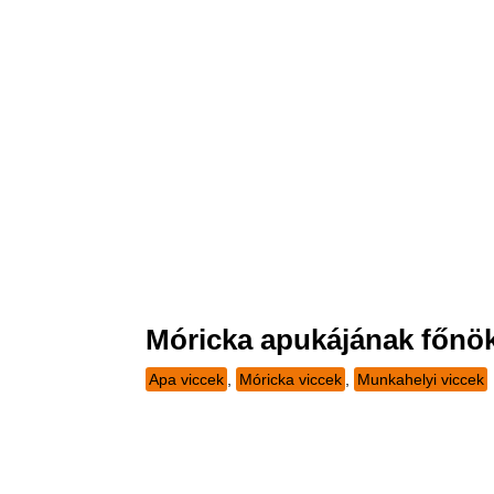
Móricka apukájának főnök
Apa viccek
,
Móricka viccek
,
Munkahelyi viccek