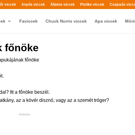
őr viccek
Anyós viccek
Állatos viccek
Pistike viccek
Csajozós vicc
cek
Faviccek
Chuck Norris viccek
Apa viccek
Móri
k főnöke
apukájának főnöke
t.
l? Itt a főnöke beszél.
atkány, az a kövér disznó, vagy az a szemét tróger?
hirdetés