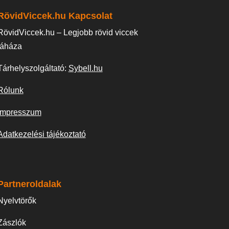
RövidViccek.hu Kapcsolat
RövidViccek.hu – Legjobb rövid viccek
táháza
Tárhelyszolgáltató:
Sybell.hu
Rólunk
Impresszum
Adatkezelési tájékoztató
Partneroldalak
Nyelvtörők
Zászlók