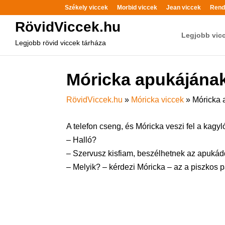
Székely viccek
Morbid viccek
Jean viccek
Rend
RövidViccek.hu
Legjobb vic
Legjobb rövid viccek tárháza
Móricka apukájána
RövidViccek.hu
»
Móricka viccek
»
Móricka 
A telefon cseng, és Móricka veszi fel a kagyló
– Halló?
– Szervusz kisfiam, beszélhetnek az apukádda
– Melyik? – kérdezi Móricka – az a piszkos p