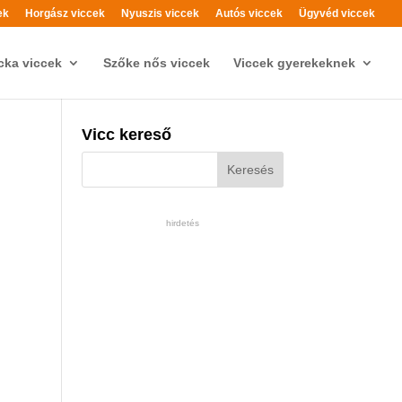
ek
Horgász viccek
Nyuszis viccek
Autós viccek
Ügyvéd viccek
cka viccek
Szőke nős viccek
Viccek gyerekeknek
Vicc kereső
hirdetés