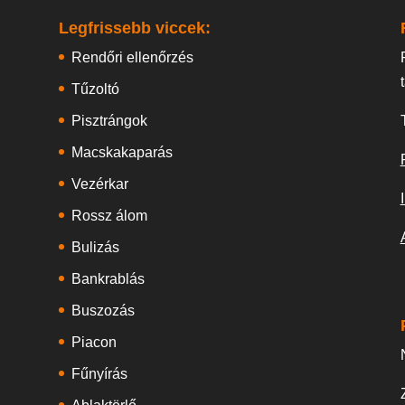
Legfrissebb viccek:
Rendőri ellenőrzés
Tűzoltó
Pisztrángok
Macskakaparás
Vezérkar
Rossz álom
Bulizás
Bankrablás
Buszozás
Piacon
Fűnyírás