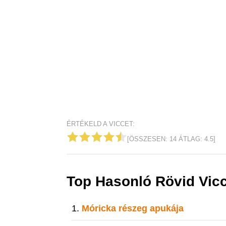
ÉRTÉKELD A VICCET:
[ÖSSZESEN:
14
ÁTLAG:
4.5
]
Top Hasonló Rövid Vic
Móricka részeg apukája