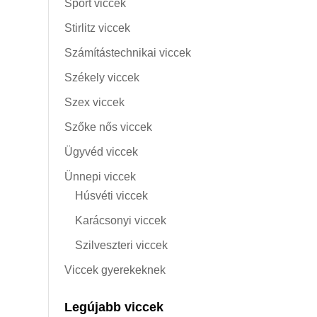
Sport viccek
Stirlitz viccek
Számítástechnikai viccek
Székely viccek
Szex viccek
Szőke nős viccek
Ügyvéd viccek
Ünnepi viccek
Húsvéti viccek
Karácsonyi viccek
Szilveszteri viccek
Viccek gyerekeknek
Legújabb viccek