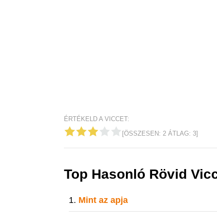
ÉRTÉKELD A VICCET:
[ÖSSZESEN:
2
ÁTLAG:
3
]
Top Hasonló Rövid Vic
Mint az apja