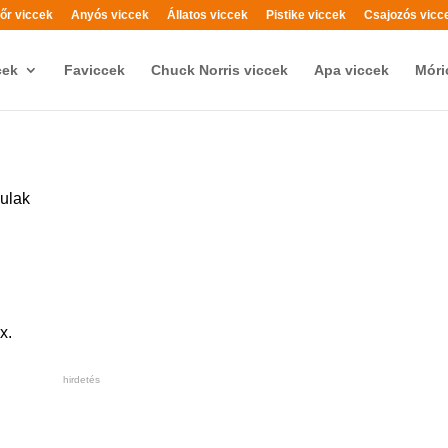
őr viccek
Anyós viccek
Állatos viccek
Pistike viccek
Csajozós vicc
cek
Faviccek
Chuck Norris viccek
Apa viccek
Móri
yulak
x.
hirdetés