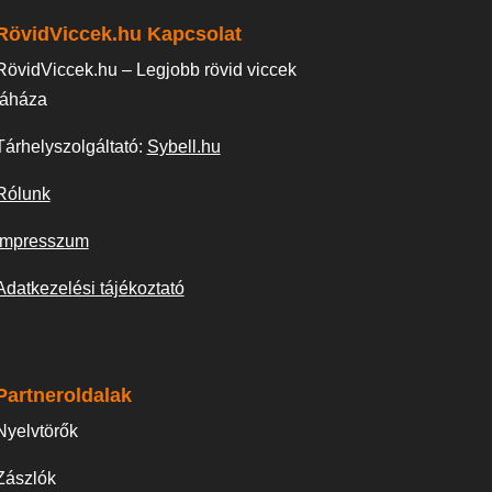
RövidViccek.hu Kapcsolat
RövidViccek.hu – Legjobb rövid viccek
táháza
Tárhelyszolgáltató:
Sybell.hu
Rólunk
Impresszum
Adatkezelési tájékoztató
Partneroldalak
Nyelvtörők
Zászlók