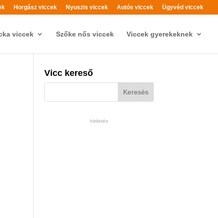
ek
Horgász viccek
Nyuszis viccek
Autós viccek
Ügyvéd viccek
cka viccek
Szőke nős viccek
Viccek gyerekeknek
Vicc kereső
hirdetés