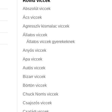
Rövid viccek
Abszolút viccek
Ács viccek
Agresszív kismalac viccek
Állatos viccek
Állatos viccek gyerekeknek
Anyós viccek
Apa viccek
Autós viccek
Bizarr viccek
Börtön viccek
Chuck Norris viccek
Csajozós viccek
Családi viccek