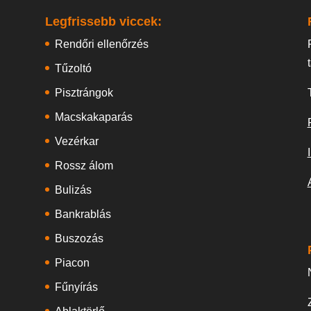
Legfrissebb viccek:
Rendőri ellenőrzés
Tűzoltó
Pisztrángok
Macskakaparás
Vezérkar
Rossz álom
Bulizás
Bankrablás
Buszozás
Piacon
Fűnyírás