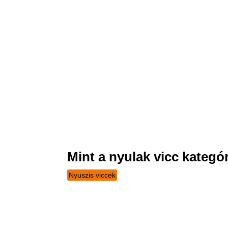
Mint a nyulak vicc kategór
Nyuszis viccek