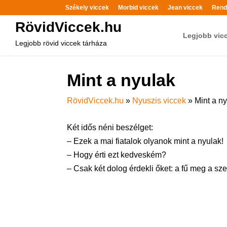
Székely viccek
Morbid viccek
Jean viccek
Rend
RövidViccek.hu
Legjobb vic
Legjobb rövid viccek tárháza
Mint a nyulak
RövidViccek.hu
»
Nyuszis viccek
»
Mint a n
Két idős néni beszélget:
– Ezek a mai fiatalok olyanok mint a nyulak!
– Hogy érti ezt kedveském?
– Csak két dolog érdekli őket: a fű meg a sze