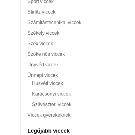
Sport viccek
Stirlitz viccek
Számítástechnikai viccek
Székely viccek
Szex viccek
Szőke nős viccek
Ügyvéd viccek
Ünnepi viccek
Húsvéti viccek
Karácsonyi viccek
Szilveszteri viccek
Viccek gyerekeknek
Legújabb viccek