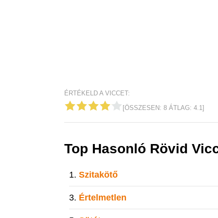
ÉRTÉKELD A VICCET:
[ÖSSZESEN:
8
ÁTLAG:
4.1
]
Top Hasonló Rövid Vic
Szitakötő
Értelmetlen