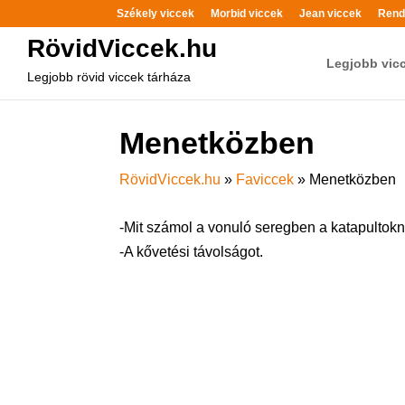
Székely viccek
Morbid viccek
Jean viccek
Rend
RövidViccek.hu
Legjobb vic
Legjobb rövid viccek tárháza
Menetközben
RövidViccek.hu
»
Faviccek
»
Menetközben
-Mit számol a vonuló seregben a katapultok
-A kővetési távolságot.