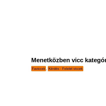
Menetközben vicc kategór
Faviccek
,
Kérdés - Felelet viccek