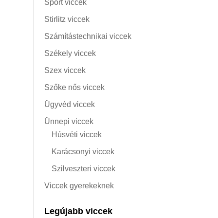
Sport viccek
Stirlitz viccek
Számítástechnikai viccek
Székely viccek
Szex viccek
Szőke nős viccek
Ügyvéd viccek
Ünnepi viccek
Húsvéti viccek
Karácsonyi viccek
Szilveszteri viccek
Viccek gyerekeknek
Legújabb viccek