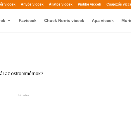
őr viccek
Anyós viccek
Állatos viccek
Pistike viccek
Csajozós vicc
cek
Faviccek
Chuck Norris viccek
Apa viccek
Móri
nál az ostrommérnök?
hirdetés