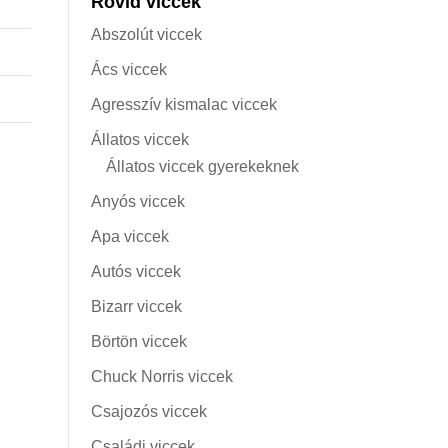
Rövid viccek
Abszolút viccek
Ács viccek
Agresszív kismalac viccek
Állatos viccek
Állatos viccek gyerekeknek
Anyós viccek
Apa viccek
Autós viccek
Bizarr viccek
Börtön viccek
Chuck Norris viccek
Csajozós viccek
Családi viccek