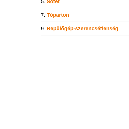
Sötét
Tóparton
Repülőgép-szerencsétlenség