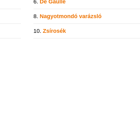
De Gaulle
Nagyotmondó varázsló
Zsírosék