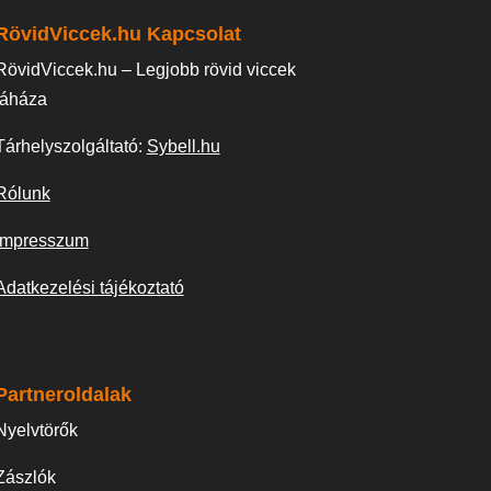
RövidViccek.hu Kapcsolat
RövidViccek.hu – Legjobb rövid viccek
táháza
Tárhelyszolgáltató:
Sybell.hu
Rólunk
Impresszum
Adatkezelési tájékoztató
Partneroldalak
Nyelvtörők
Zászlók