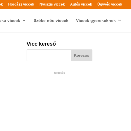
ek
Horgász viccek
Nyuszis viccek
Autós viccek
Ügyvéd viccek
cka viccek
Szőke nős viccek
Viccek gyerekeknek
Vicc kereső
hirdetés