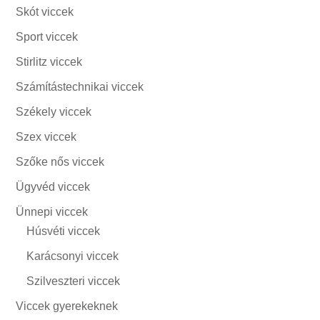
Skót viccek
Sport viccek
Stirlitz viccek
Számítástechnikai viccek
Székely viccek
Szex viccek
Szőke nős viccek
Ügyvéd viccek
Ünnepi viccek
Húsvéti viccek
Karácsonyi viccek
Szilveszteri viccek
Viccek gyerekeknek