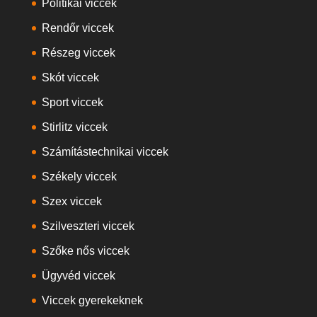
Politikai viccek
Rendőr viccek
Részeg viccek
Skót viccek
Sport viccek
Stirlitz viccek
Számítástechnikai viccek
Székely viccek
Szex viccek
Szilveszteri viccek
Szőke nős viccek
Ügyvéd viccek
Viccek gyerekeknek