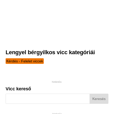
Lengyel bérgyilkos vicc kategóriái
Kérdés - Felelet viccek
hirdetés:
Vicc kereső
hirdetés