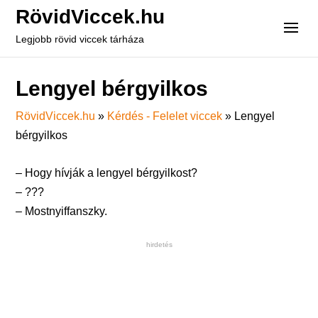
RövidViccek.hu
Legjobb rövid viccek tárháza
Lengyel bérgyilkos
RövidViccek.hu
»
Kérdés - Felelet viccek
»
Lengyel
bérgyilkos
– Hogy hívják a lengyel bérgyilkost?
– ???
– Mostnyiffanszky.
hirdetés