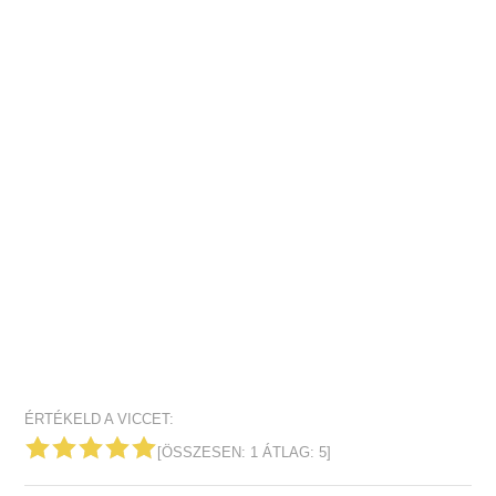
ÉRTÉKELD A VICCET:
[ÖSSZESEN:
1
ÁTLAG:
5
]