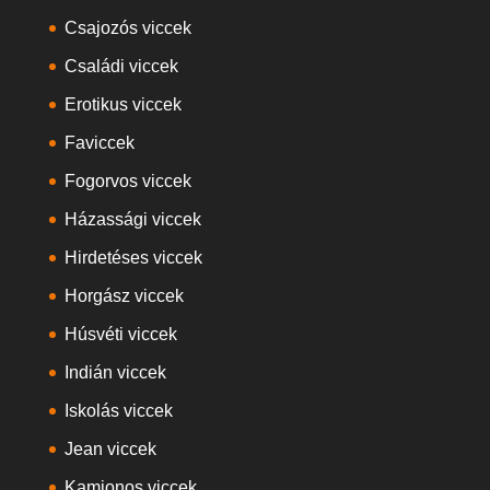
Csajozós viccek
Családi viccek
Erotikus viccek
Faviccek
Fogorvos viccek
Házassági viccek
Hirdetéses viccek
Horgász viccek
Húsvéti viccek
Indián viccek
Iskolás viccek
Jean viccek
Kamionos viccek