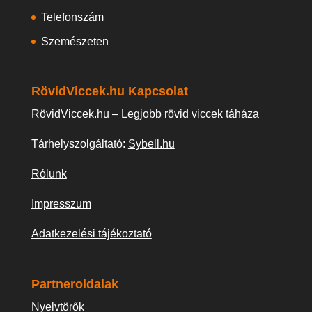
Telefonszám
Szemészeten
RövidViccek.hu Kapcsolat
RövidViccek.hu – Legjobb rövid viccek táháza
Tárhelyszolgáltató:
Sybell.hu
Rólunk
Impresszum
Adatkezelési tájékoztató
Partneroldalak
Nyelvtörők