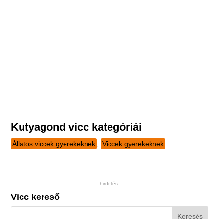
Kutyagond vicc kategóriái
Állatos viccek gyerekeknek
,
Viccek gyerekeknek
hirdetés:
Vicc kereső