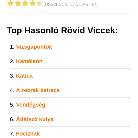
[ÖSSZESEN:
17
ÁTLAG:
4.4
]
Top Hasonló Rövid Viccek:
Vizsgapontok
Kaméleon
Katica
A zebrák ketrece
Vendégség
Átlátszó kutya
Fociznak