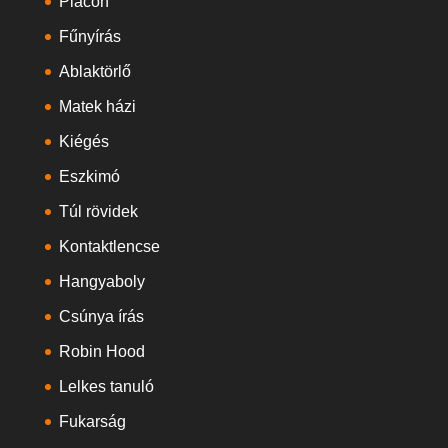
Piacon
Fűnyírás
Ablaktörlő
Matek házi
Kiégés
Eszkimó
Túl rövidek
Kontaktlencse
Hangyaboly
Csúnya írás
Robin Hood
Lelkes tanuló
Fukarság