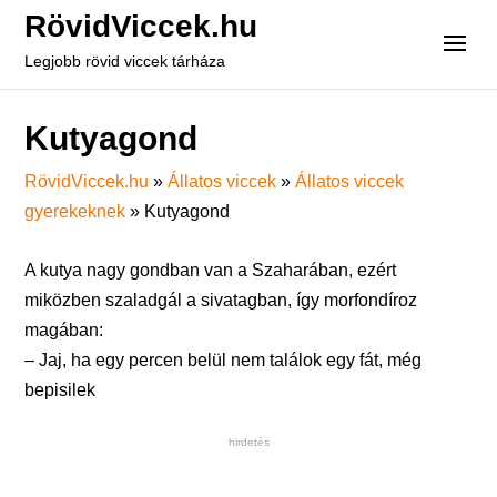
RövidViccek.hu
Legjobb rövid viccek tárháza
Kutyagond
RövidViccek.hu
»
Állatos viccek
»
Állatos viccek
gyerekeknek
»
Kutyagond
A kutya nagy gondban van a Szaharában, ezért
miközben szaladgál a sivatagban, így morfondíroz
magában:
– Jaj, ha egy percen belül nem találok egy fát, még
bepisilek
hirdetés