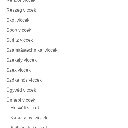
Rendőr viccek
Részeg viccek
Skót viccek
Sport viccek
Stirlitz viccek
Számítástechnikai viccek
Székely viccek
Szex viccek
Szőke nős viccek
Ügyvéd viccek
Ünnepi viccek
Húsvéti viccek
Karácsonyi viccek
Szilveszteri viccek