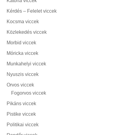
Katona viccek
Kérdés – Felelet viccek
Kocsma viccek
Közlekedés viccek
Morbid viccek
Móricka viccek
Munkahelyi viccek
Nyuszis viccek
Orvos viccek
Fogorvos viccek
Pikáns viccek
Pistike viccek
Politikai viccek