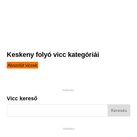
Keskeny folyó vicc kategóriái
Abszolút viccek
hirdetés:
Vicc kereső
hirdetés