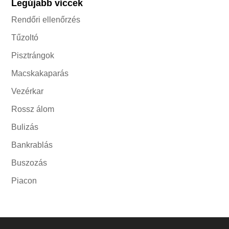
Legújabb viccek
Rendőri ellenőrzés
Tűzoltó
Pisztrángok
Macskakaparás
Vezérkar
Rossz álom
Bulizás
Bankrablás
Buszozás
Piacon