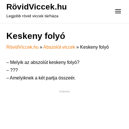
RövidViccek.hu
Legjobb rövid viccek tárháza
Keskeny folyó
RövidViccek.hu
»
Abszolút viccek
»
Keskeny folyó
– Melyik az abszolút keskeny folyó?
– ???
– Amelyiknek a két partja összeér.
hirdetés