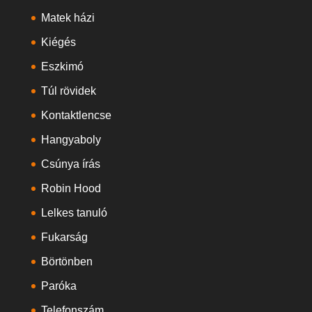
Matek házi
Kiégés
Eszkimó
Túl rövidek
Kontaktlencse
Hangyaboly
Csúnya írás
Robin Hood
Lelkes tanuló
Fukarság
Börtönben
Paróka
Telefonszám