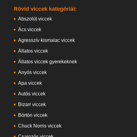
Rövid viccek kategóriái:
Abszolút viccek
Ács viccek
Agresszív kismalac viccek
Állatos viccek
Állatos viccek gyerekeknek
Anyós viccek
Apa viccek
Autós viccek
Bizarr viccek
Börtön viccek
Chuck Norris viccek
Csajozós viccek