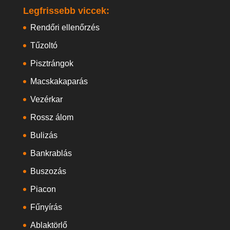
Legfrissebb viccek:
Rendőri ellenőrzés
Tűzoltó
Pisztrángok
Macskakaparás
Vezérkar
Rossz álom
Bulizás
Bankrablás
Buszozás
Piacon
Fűnyírás
Ablaktörlő