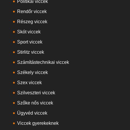
Politikai viccek
Rendőr viccek
Részeg viccek
Skót viccek
Sport viccek
Stirlitz viccek
Számítástechnikai viccek
Székely viccek
Szex viccek
Szilveszteri viccek
Szőke nős viccek
Ügyvéd viccek
Viccek gyerekeknek