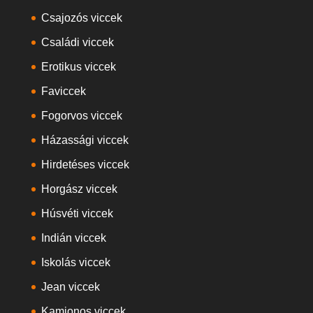
Csajozós viccek
Családi viccek
Erotikus viccek
Faviccek
Fogorvos viccek
Házassági viccek
Hirdetéses viccek
Horgász viccek
Húsvéti viccek
Indián viccek
Iskolás viccek
Jean viccek
Kamionos viccek