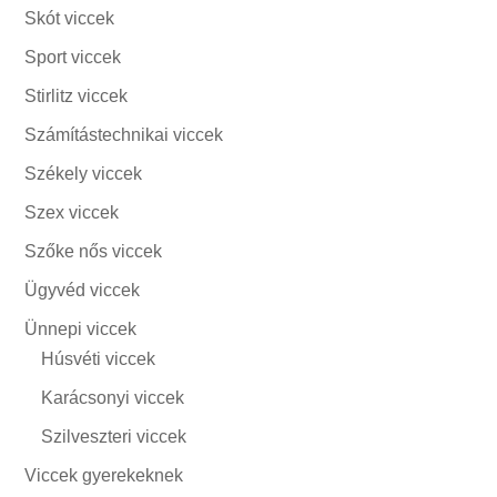
Skót viccek
Sport viccek
Stirlitz viccek
Számítástechnikai viccek
Székely viccek
Szex viccek
Szőke nős viccek
Ügyvéd viccek
Ünnepi viccek
Húsvéti viccek
Karácsonyi viccek
Szilveszteri viccek
Viccek gyerekeknek