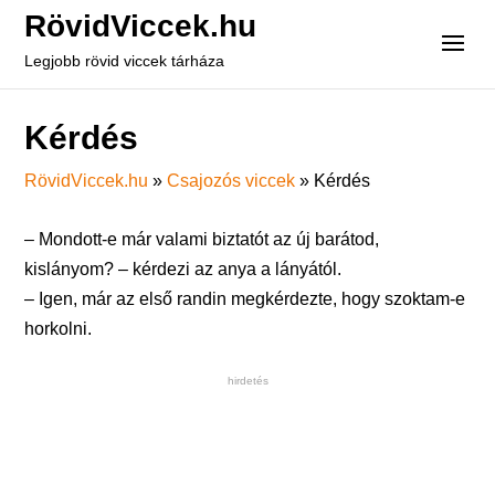
RövidViccek.hu
Legjobb rövid viccek tárháza
Kérdés
RövidViccek.hu
»
Csajozós viccek
»
Kérdés
– Mondott-e már valami biztatót az új barátod,
kislányom? – kérdezi az anya a lányától.
– Igen, már az első randin megkérdezte, hogy szoktam-e
horkolni.
hirdetés