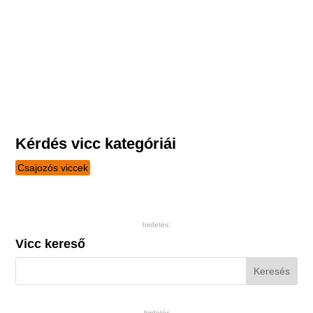
Kérdés vicc kategóriái
Csajozós viccek
hirdetés:
Vicc kereső
hirdetés