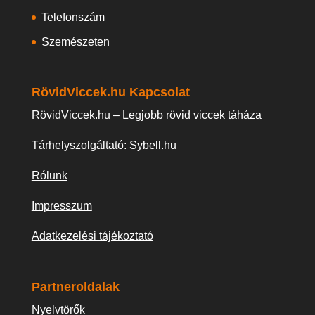
Telefonszám
Szemészeten
RövidViccek.hu Kapcsolat
RövidViccek.hu – Legjobb rövid viccek táháza
Tárhelyszolgáltató:
Sybell.hu
Rólunk
Impresszum
Adatkezelési tájékoztató
Partneroldalak
Nyelvtörők