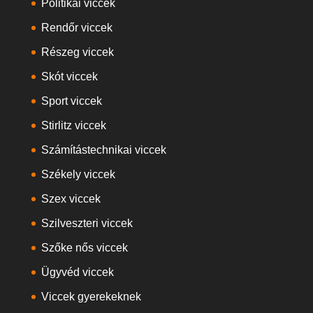
Politikai viccek
Rendőr viccek
Részeg viccek
Skót viccek
Sport viccek
Stirlitz viccek
Számítástechnikai viccek
Székely viccek
Szex viccek
Szilveszteri viccek
Szőke nős viccek
Ügyvéd viccek
Viccek gyerekeknek