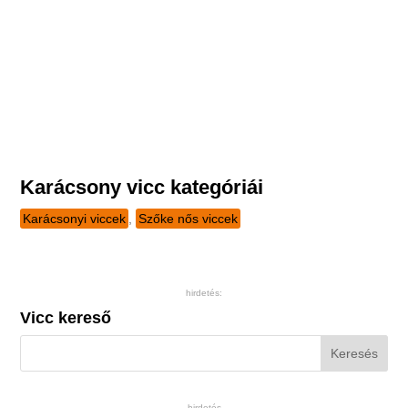
Karácsony vicc kategóriái
Karácsonyi viccek
,
Szőke nős viccek
hirdetés:
Vicc kereső
hirdetés