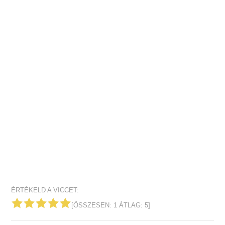
ÉRTÉKELD A VICCET:
[ÖSSZESEN:
1
ÁTLAG:
5
]