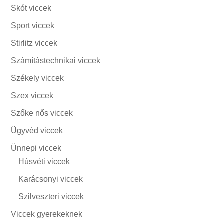
Skót viccek
Sport viccek
Stirlitz viccek
Számítástechnikai viccek
Székely viccek
Szex viccek
Szőke nős viccek
Ügyvéd viccek
Ünnepi viccek
Húsvéti viccek
Karácsonyi viccek
Szilveszteri viccek
Viccek gyerekeknek