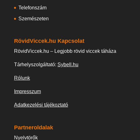
Telefonszám
Szemészeten
RövidViccek.hu Kapcsolat
RövidViccek.hu – Legjobb rövid viccek táháza
Tárhelyszolgáltató:
Sybell.hu
Rólunk
Impresszum
Adatkezelési tájékoztató
Partneroldalak
Nyelvtörők