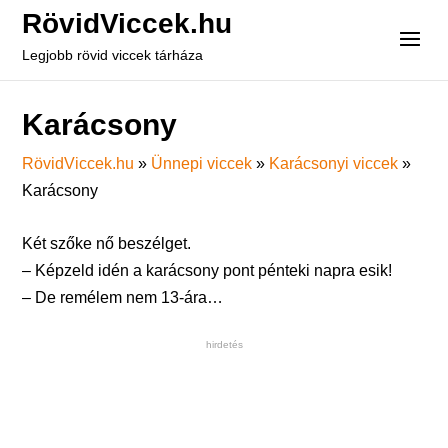
RövidViccek.hu
Legjobb rövid viccek tárháza
Karácsony
RövidViccek.hu
»
Ünnepi viccek
»
Karácsonyi viccek
»
Karácsony
Két szőke nő beszélget.
– Képzeld idén a karácsony pont pénteki napra esik!
– De remélem nem 13-ára…
hirdetés