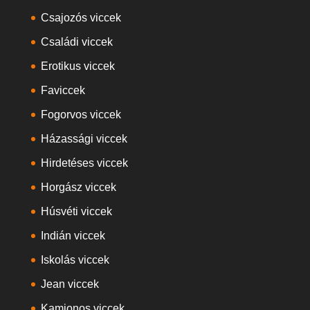
Csajozós viccek
Családi viccek
Erotikus viccek
Faviccek
Fogorvos viccek
Házassági viccek
Hirdetéses viccek
Horgász viccek
Húsvéti viccek
Indián viccek
Iskolás viccek
Jean viccek
Kamionos viccek