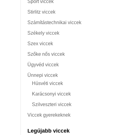
Sport viccek
Stirlitz viccek
Számítástechnikai viccek
Székely viccek
Szex viccek
Szőke nős viccek
Ügyvéd viccek
Ünnepi viccek
Húsvéti viccek
Karácsonyi viccek
Szilveszteri viccek
Viccek gyerekeknek
Legújabb viccek