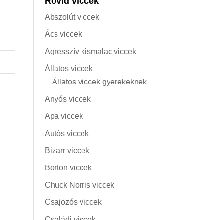
Rövid viccek
Abszolút viccek
Ács viccek
Agresszív kismalac viccek
Állatos viccek
Állatos viccek gyerekeknek
Anyós viccek
Apa viccek
Autós viccek
Bizarr viccek
Börtön viccek
Chuck Norris viccek
Csajozós viccek
Családi viccek