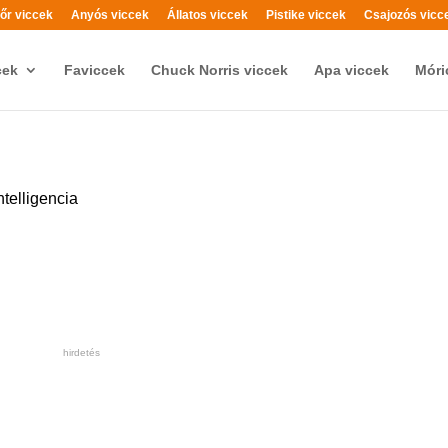
őr viccek
Anyós viccek
Állatos viccek
Pistike viccek
Csajozós vicc
cek
Faviccek
Chuck Norris viccek
Apa viccek
Móri
ntelligencia
hirdetés