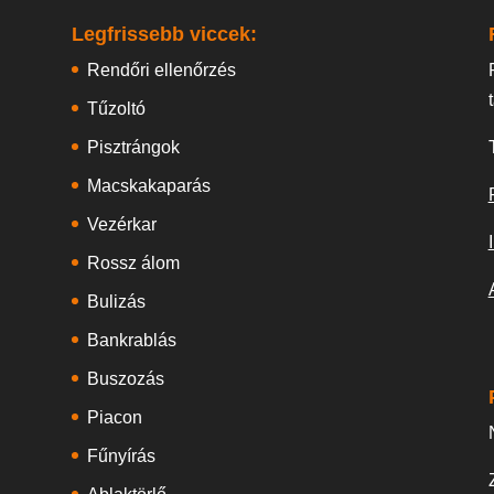
Legfrissebb viccek:
Rendőri ellenőrzés
Tűzoltó
Pisztrángok
Macskakaparás
Vezérkar
Rossz álom
Bulizás
Bankrablás
Buszozás
Piacon
Fűnyírás