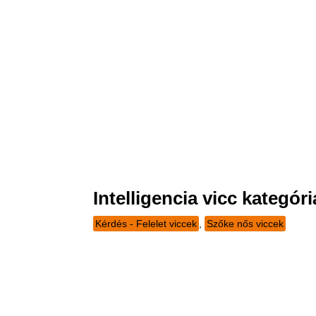
Intelligencia vicc kategóri
Kérdés - Felelet viccek
,
Szőke nős viccek