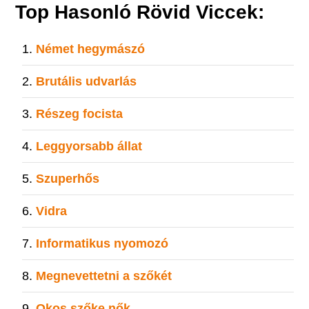
Top Hasonló Rövid Viccek:
Német hegymászó
Brutális udvarlás
Részeg focista
Leggyorsabb állat
Szuperhős
Vidra
Informatikus nyomozó
Megnevettetni a szőkét
Okos szőke nők