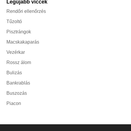
Legújabb viccek
Rendőri ellenőrzés
Tűzoltó
Pisztrángok
Macskakaparás
Vezérkar
Rossz álom
Bulizás
Bankrablás
Buszozás
Piacon