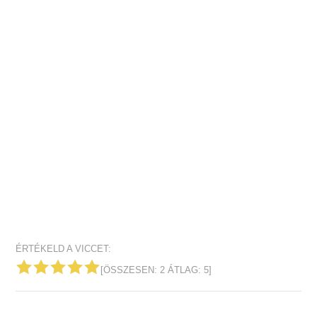
ÉRTÉKELD A VICCET:
[ÖSSZESEN:
2
ÁTLAG:
5
]