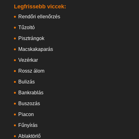
Legfrissebb viccek:
Rendőri ellenőrzés
Tűzoltó
Pisztrángok
Macskakaparás
Vezérkar
Rossz álom
Bulizás
Bankrablás
Buszozás
Piacon
Fűnyírás
Ablaktörlő