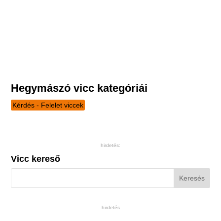
Hegymászó vicc kategóriái
Kérdés - Felelet viccek
hirdetés:
Vicc kereső
hirdetés