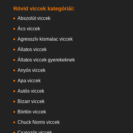
Rövid viccek kategóriái:
Abszolút viccek
Ács viccek
Agresszív kismalac viccek
Állatos viccek
Állatos viccek gyerekeknek
Anyós viccek
Apa viccek
Autós viccek
Bizarr viccek
Börtön viccek
Chuck Norris viccek
Csajozós viccek