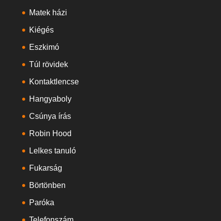
Matek házi
Kiégés
Eszkimó
Túl rövidek
Kontaktlencse
Hangyaboly
Csúnya írás
Robin Hood
Lelkes tanuló
Fukarság
Börtönben
Paróka
Telefonszám