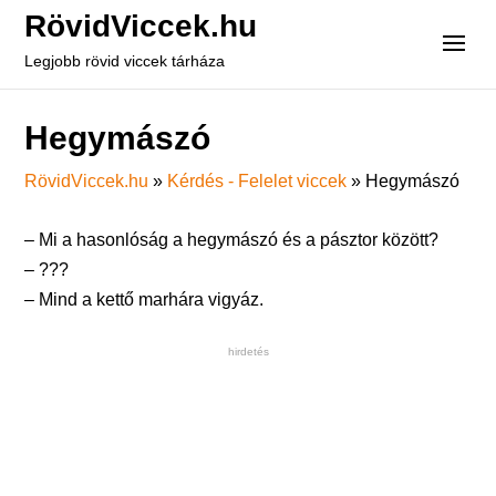
RövidViccek.hu
Legjobb rövid viccek tárháza
Hegymászó
RövidViccek.hu
»
Kérdés - Felelet viccek
»
Hegymászó
– Mi a hasonlóság a hegymászó és a pásztor között?
– ???
– Mind a kettő marhára vigyáz.
hirdetés