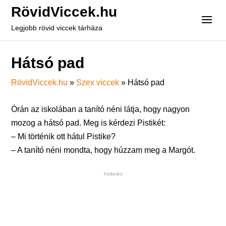
RövidViccek.hu
Legjobb rövid viccek tárháza
Hátsó pad
RövidViccek.hu
»
Szex viccek
»
Hátsó pad
Órán az iskolában a tanító néni látja, hogy nagyon
mozog a hátsó pad. Meg is kérdezi Pistikét:
– Mi történik ott hátul Pistike?
– A tanító néni mondta, hogy húzzam meg a Margót.
hirdetés