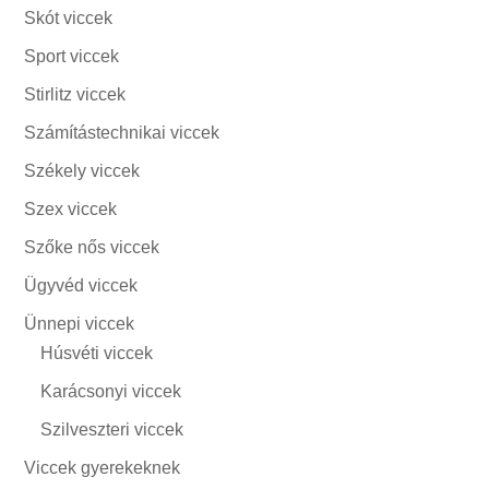
Skót viccek
Sport viccek
Stirlitz viccek
Számítástechnikai viccek
Székely viccek
Szex viccek
Szőke nős viccek
Ügyvéd viccek
Ünnepi viccek
Húsvéti viccek
Karácsonyi viccek
Szilveszteri viccek
Viccek gyerekeknek