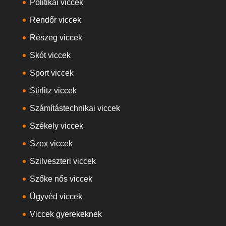
Politikai viccek
Rendőr viccek
Részeg viccek
Skót viccek
Sport viccek
Stirlitz viccek
Számítástechnikai viccek
Székely viccek
Szex viccek
Szilveszteri viccek
Szőke nős viccek
Ügyvéd viccek
Viccek gyerekeknek