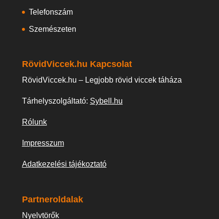
Telefonszám
Szemészeten
RövidViccek.hu Kapcsolat
RövidViccek.hu – Legjobb rövid viccek táháza
Tárhelyszolgáltató:
Sybell.hu
Rólunk
Impresszum
Adatkezelési tájékoztató
Partneroldalak
Nyelvtörők