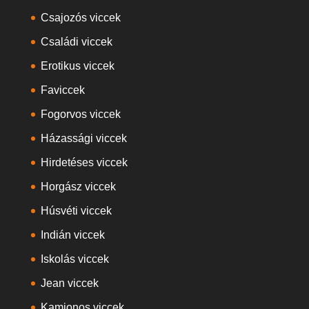
Csajozós viccek
Családi viccek
Erotikus viccek
Faviccek
Fogorvos viccek
Házassági viccek
Hirdetéses viccek
Horgász viccek
Húsvéti viccek
Indián viccek
Iskolás viccek
Jean viccek
Kamionos viccek