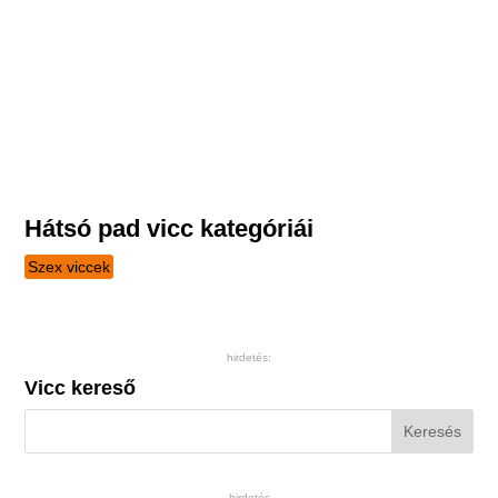
Hátsó pad vicc kategóriái
Szex viccek
hirdetés:
Vicc kereső
hirdetés