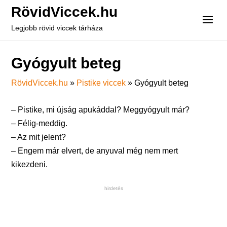
RövidViccek.hu
Legjobb rövid viccek tárháza
Gyógyult beteg
RövidViccek.hu
»
Pistike viccek
»
Gyógyult beteg
– Pistike, mi újság apukáddal? Meggyógyult már?
– Félig-meddig.
– Az mit jelent?
– Engem már elvert, de anyuval még nem mert
kikezdeni.
hirdetés