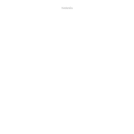
hirdetés