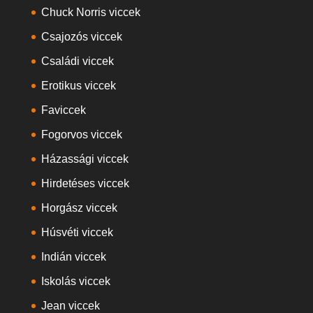
Chuck Norris viccek
Csajozós viccek
Családi viccek
Erotikus viccek
Faviccek
Fogorvos viccek
Házassági viccek
Hirdetéses viccek
Horgász viccek
Húsvéti viccek
Indián viccek
Iskolás viccek
Jean viccek