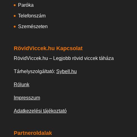
Paróka
Telefonszám
Szemészeten
RövidViccek.hu Kapcsolat
RövidViccek.hu – Legjobb rövid viccek táháza
Tárhelyszolgáltató:
Sybell.hu
Rólunk
Impresszum
Adatkezelési tájékoztató
Partneroldalak