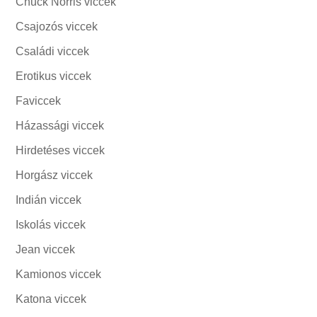
Chuck Norris viccek
Csajozós viccek
Családi viccek
Erotikus viccek
Faviccek
Házassági viccek
Hirdetéses viccek
Horgász viccek
Indián viccek
Iskolás viccek
Jean viccek
Kamionos viccek
Katona viccek