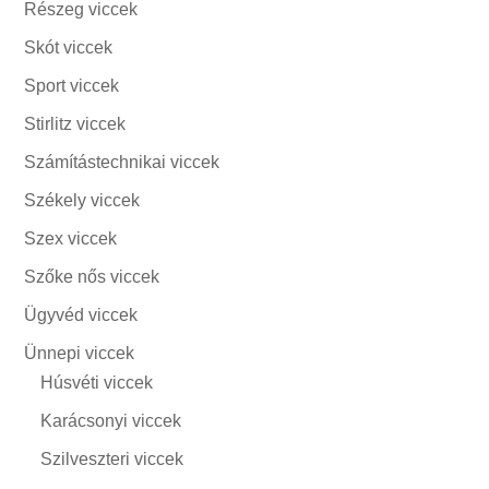
Részeg viccek
Skót viccek
Sport viccek
Stirlitz viccek
Számítástechnikai viccek
Székely viccek
Szex viccek
Szőke nős viccek
Ügyvéd viccek
Ünnepi viccek
Húsvéti viccek
Karácsonyi viccek
Szilveszteri viccek