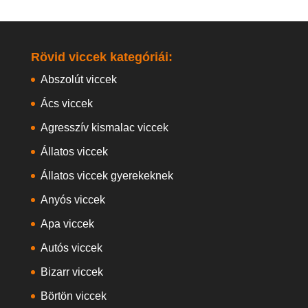
Rövid viccek kategóriái:
Abszolút viccek
Ács viccek
Agresszív kismalac viccek
Állatos viccek
Állatos viccek gyerekeknek
Anyós viccek
Apa viccek
Autós viccek
Bizarr viccek
Börtön viccek