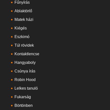
Fűnyírás
Ablaktörlő
Matek házi
Kiégés
Eszkimó
Túl rövidek
Kontaktlencse
Hangyaboly
Csúnya írás
Robin Hood
Lelkes tanuló
Fukarság
Börtönben