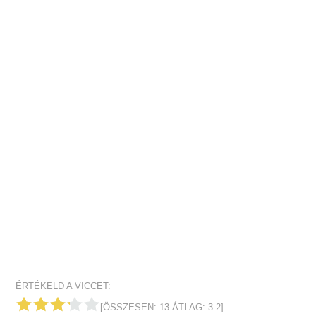
ÉRTÉKELD A VICCET:
[ÖSSZESEN:
13
ÁTLAG:
3.2
]