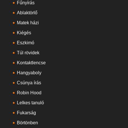
Fűnyírás
Ablaktörlő
Matek házi
Kiégés
Eszkimó
Túl rövidek
Kontaktlencse
Hangyaboly
Csúnya írás
Robin Hood
Lelkes tanuló
Fukarság
Börtönben