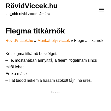
RövidViccek.hu
Legjobb rövid viccek tárháza
Flegma titkárnők
RövidViccek.hu
»
Munkahelyi viccek
»
Flegma titkárnők
Két flegma titkárnő beszélget:
– Te, mostanában annyit fáj a fejem, fogalmam sincs
mitől lehet.
Erre a másik:
– Hát tudod nekem a hasam szokott fájni ha üres.
hirdetés