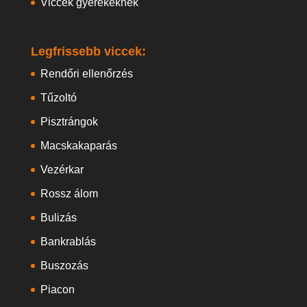
Viccek gyerekeknek
Legfrissebb viccek:
Rendőri ellenőrzés
Tűzoltó
Pisztrángok
Macskakaparás
Vezérkar
Rossz álom
Bulizás
Bankrablás
Buszozás
Piacon