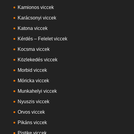
Kamionos viccek
Karácsonyi viccek
Katona viccek
Kérdés – Felelet viccek
Kocsma viccek
Közlekedés viccek
Morbid viccek
Móricka viccek
Munkahelyi viccek
Nyuszis viccek
Orvos viccek
Pikáns viccek
Pistike viccek