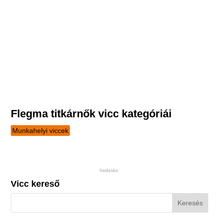
Flegma titkárnők vicc kategóriái
Munkahelyi viccek
hirdetés:
Vicc kereső