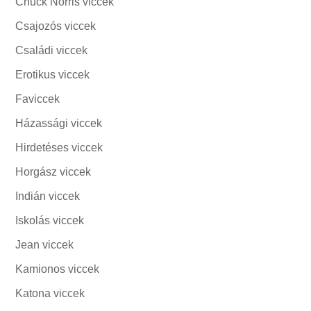
Chuck Norris viccek
Csajozós viccek
Családi viccek
Erotikus viccek
Faviccek
Házassági viccek
Hirdetéses viccek
Horgász viccek
Indián viccek
Iskolás viccek
Jean viccek
Kamionos viccek
Katona viccek