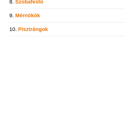
Szobafestő
Mérnökök
Pisztrángok