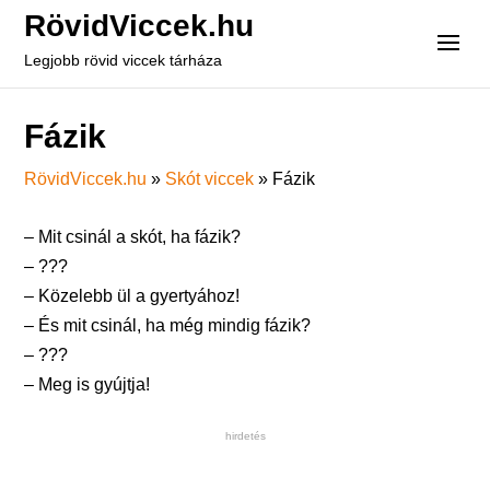
RövidViccek.hu
Legjobb rövid viccek tárháza
Fázik
RövidViccek.hu
»
Skót viccek
»
Fázik
– Mit csinál a skót, ha fázik?
– ???
– Közelebb ül a gyertyához!
– És mit csinál, ha még mindig fázik?
– ???
– Meg is gyújtja!
hirdetés