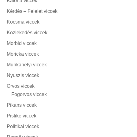
Katona viccek
Kérdés – Felelet viccek
Kocsma viccek
Közlekedés viccek
Morbid viccek
Móricka viccek
Munkahelyi viccek
Nyuszis viccek
Orvos viccek
Fogorvos viccek
Pikáns viccek
Pistike viccek
Politikai viccek