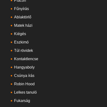
Piacon
Fűnyírás
Ablaktörlő
Matek házi
Kiégés
Eszkimó
Túl rövidek
Kontaktlencse
Hangyaboly
Csúnya írás
Robin Hood
Lelkes tanuló
Fukarság