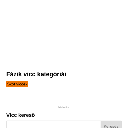
Fázik vicc kategóriái
Skót viccek
hirdetés:
Vicc kereső