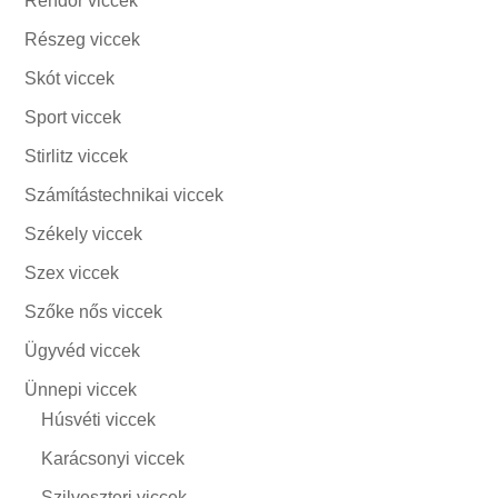
Rendőr viccek
Részeg viccek
Skót viccek
Sport viccek
Stirlitz viccek
Számítástechnikai viccek
Székely viccek
Szex viccek
Szőke nős viccek
Ügyvéd viccek
Ünnepi viccek
Húsvéti viccek
Karácsonyi viccek
Szilveszteri viccek