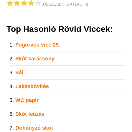
[ÖSSZESEN:
2
ÁTLAG:
4
]
Top Hasonló Rövid Viccek:
Fogorvos vicc 25.
Skót karácsony
Sál
Lakásbővítés
WC papír
Skót teázás
Dohányzó skót